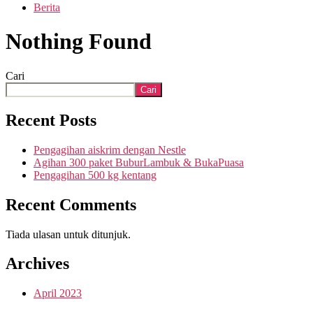
Berita
Nothing Found
Cari
Cari
Recent Posts
Pengagihan aiskrim dengan Nestle
Agihan 300 paket BuburLambuk & BukaPuasa
Pengagihan 500 kg kentang
Recent Comments
Tiada ulasan untuk ditunjuk.
Archives
April 2023