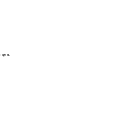
ngor.