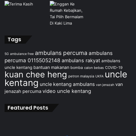
Tags
ambulans percuma
ambulans
5G
ambulance free
percuma 01155052148
ambulans rakyat
ambulans
bantuan makanan
uncle kentang
bomba
COVID-19
calon bebas
uncle
kuan chee heng
petron malaysia
UKFA
kentang
uncle kentang ambulans
van
van jenazah
video uncle kentang
jenazah percuma
Featured Posts