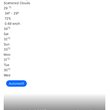
Scattered Clouds
℃
29
34º - 29º
72%
0.69 km/h
℃
34
Sat
℃
32
Sun
℃
33
Mon
℃
31
Tue
℃
30
Wed
Automotif