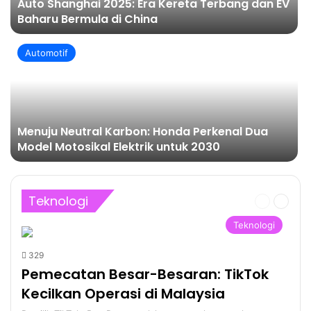
Auto Shanghai 2025: Era Kereta Terbang dan EV
Baharu Bermula di China
Automotif
Menuju Neutral Karbon: Honda Perkenal Dua
Model Motosikal Elektrik untuk 2030
Teknologi
Halaman
Halama
sebelum
sebela
Teknologi
329
Pemecatan Besar-Besaran: TikTok
Kecilkan Operasi di Malaysia