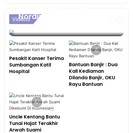
Bot Nelayan Untuk
Nordin Menyara
Videos
Halaman
Halama
Keluarga
sebelum
sebela
274
Pesakit Kanser Terima
Bantuan Banjir : Dua
Sumbangan Katil
Kali Kediaman
Hospital
Dilanda Banjir, OKU
Rayu Bantuan
Uncle Kentang Bantu
Tunai Hajat Terakhir
Arwah Suami