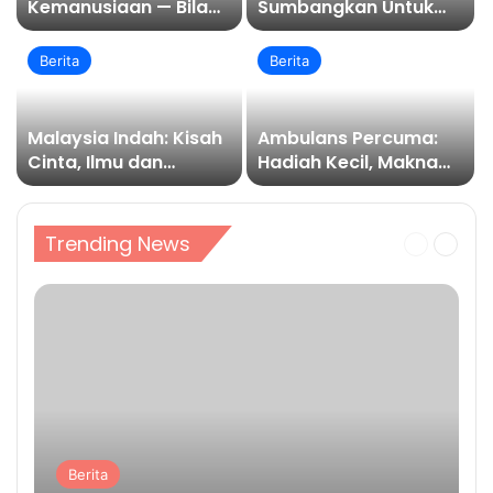
Kemanusiaan — Bila
Sumbangkan Untuk
Ambulans Jadi Talian
Membantu Orang
Kasih
Lain?
Berita
Berita
Malaysia Indah: Kisah
Ambulans Percuma:
Cinta, Ilmu dan
Hadiah Kecil, Makna
Pengorbanan
Besar
Trending News
Halaman
Halama
sebelum
sebela
Berita