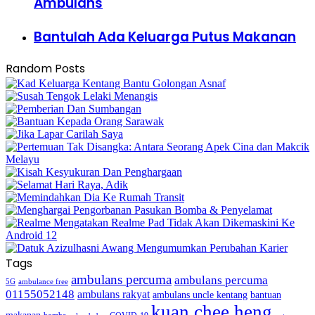
Ambulans
Bantulah Ada Keluarga Putus Makanan
Random Posts
Tags
ambulans percuma
ambulans percuma
5G
ambulance free
01155052148
ambulans rakyat
bantuan
ambulans uncle kentang
kuan chee heng