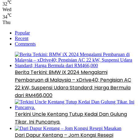
℃
32
Wed
℃
34
Thu
Popular
Recent
Comments
Berita Terkini: BMW iX 2024 Mengalami
Pembaruan di Malaysia – xDrive40; Pengisian AC
22 kW, Suspensi Udara Standard; Harga Bermula
dari RM466,000
Terkini Uncle Kentang Tutup Kedai Dan Gulung
Tikar. Ini Puncanya.
Dari Dapur Kentang – Jom Kongsi Resepi