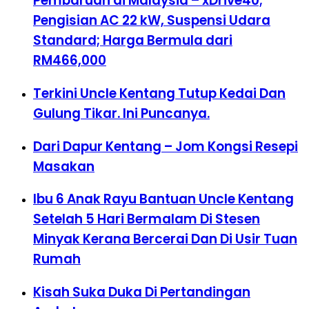
Pembaruan di Malaysia – xDrive40;
Pengisian AC 22 kW, Suspensi Udara
Standard; Harga Bermula dari
RM466,000
Terkini Uncle Kentang Tutup Kedai Dan
Gulung Tikar. Ini Puncanya.
Dari Dapur Kentang – Jom Kongsi Resepi
Masakan
Ibu 6 Anak Rayu Bantuan Uncle Kentang
Setelah 5 Hari Bermalam Di Stesen
Minyak Kerana Bercerai Dan Di Usir Tuan
Rumah
Kisah Suka Duka Di Pertandingan