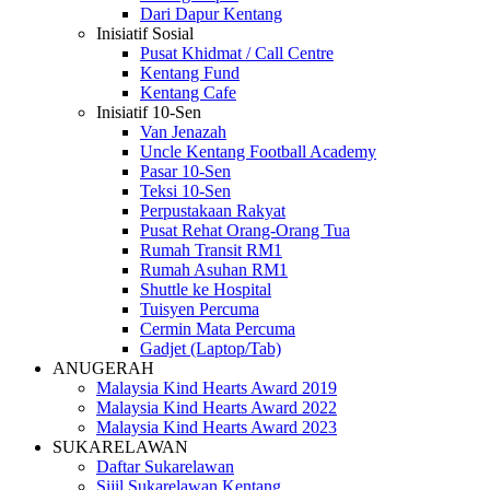
Dari Dapur Kentang
Inisiatif Sosial
Pusat Khidmat / Call Centre
Kentang Fund
Kentang Cafe
Inisiatif 10-Sen
Van Jenazah
Uncle Kentang Football Academy
Pasar 10-Sen
Teksi 10-Sen
Perpustakaan Rakyat
Pusat Rehat Orang-Orang Tua
Rumah Transit RM1
Rumah Asuhan RM1
Shuttle ke Hospital
Tuisyen Percuma
Cermin Mata Percuma
Gadjet (Laptop/Tab)
ANUGERAH
Malaysia Kind Hearts Award 2019
Malaysia Kind Hearts Award 2022
Malaysia Kind Hearts Award 2023
SUKARELAWAN
Daftar Sukarelawan
Sijil Sukarelawan Kentang