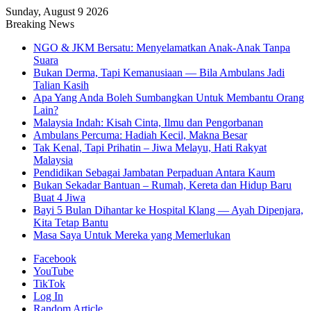
Sunday, August 9 2026
Breaking News
NGO & JKM Bersatu: Menyelamatkan Anak-Anak Tanpa
Suara
Bukan Derma, Tapi Kemanusiaan — Bila Ambulans Jadi
Talian Kasih
Apa Yang Anda Boleh Sumbangkan Untuk Membantu Orang
Lain?
Malaysia Indah: Kisah Cinta, Ilmu dan Pengorbanan
Ambulans Percuma: Hadiah Kecil, Makna Besar
Tak Kenal, Tapi Prihatin – Jiwa Melayu, Hati Rakyat
Malaysia
Pendidikan Sebagai Jambatan Perpaduan Antara Kaum
Bukan Sekadar Bantuan – Rumah, Kereta dan Hidup Baru
Buat 4 Jiwa
Bayi 5 Bulan Dihantar ke Hospital Klang — Ayah Dipenjara,
Kita Tetap Bantu
Masa Saya Untuk Mereka yang Memerlukan
Facebook
YouTube
TikTok
Log In
Random Article