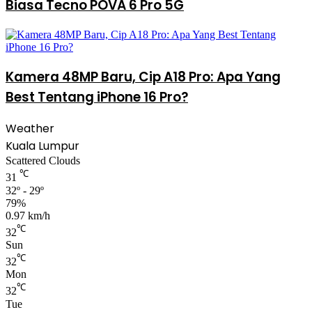
Biasa Tecno POVA 6 Pro 5G
Kamera 48MP Baru, Cip A18 Pro: Apa Yang
Best Tentang iPhone 16 Pro?
Weather
Kuala Lumpur
Scattered Clouds
℃
31
32º - 29º
79%
0.97 km/h
℃
32
Sun
℃
32
Mon
℃
32
Tue