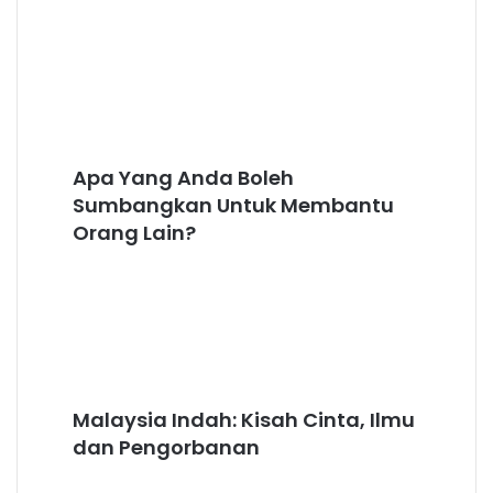
—
Bila
Ambulans
Jadi
Talian
Kasih
Apa
Apa Yang Anda Boleh
Yang
Anda
Sumbangkan Untuk Membantu
Boleh
Orang Lain?
Sumbangkan
Untuk
Membantu
Orang
Lain?
Malaysia
Malaysia Indah: Kisah Cinta, Ilmu
Indah:
Kisah
dan Pengorbanan
Cinta,
Ilmu