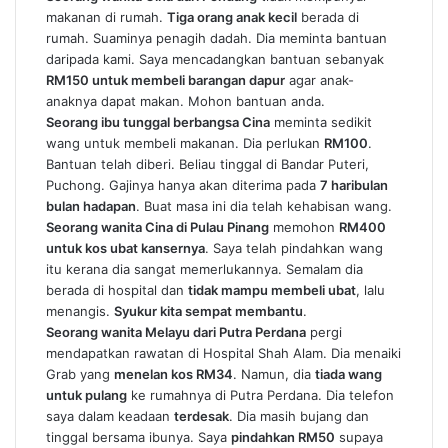
makanan di rumah.
Tiga orang anak kecil
berada di
rumah. Suaminya penagih dadah. Dia meminta bantuan
daripada kami. Saya mencadangkan bantuan sebanyak
RM150 untuk membeli barangan dapur
agar anak-
anaknya dapat makan. Mohon bantuan anda.
Seorang ibu tunggal berbangsa Cina
meminta sedikit
wang untuk membeli makanan. Dia perlukan
RM100
.
Bantuan telah diberi. Beliau tinggal di Bandar Puteri,
Puchong. Gajinya hanya akan diterima pada
7 haribulan
bulan hadapan
. Buat masa ini dia telah kehabisan wang.
Seorang wanita Cina di Pulau Pinang
memohon
RM400
untuk kos ubat kansernya
. Saya telah pindahkan wang
itu kerana dia sangat memerlukannya. Semalam dia
berada di hospital dan
tidak mampu membeli ubat
, lalu
menangis.
Syukur kita sempat membantu
.
Seorang wanita Melayu dari Putra Perdana
pergi
mendapatkan rawatan di Hospital Shah Alam. Dia menaiki
Grab yang
menelan kos RM34
. Namun, dia
tiada wang
untuk pulang
ke rumahnya di Putra Perdana. Dia telefon
saya dalam keadaan
terdesak
. Dia masih bujang dan
tinggal bersama ibunya. Saya
pindahkan RM50
supaya