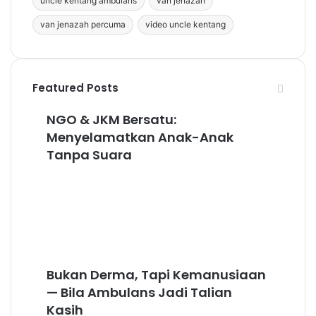
uncle kentang ambulans
van jenazah
van jenazah percuma
video uncle kentang
Featured Posts
NGO
NGO & JKM Bersatu:
&
JKM
Menyelamatkan Anak-Anak
Bersatu:
Tanpa Suara
Menyelamatkan
Anak-
Anak
Tanpa
Suara
Bukan
Bukan Derma, Tapi Kemanusiaan
Derma,
Tapi
— Bila Ambulans Jadi Talian
Kemanusiaan
Kasih