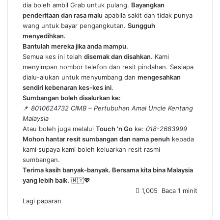
dia boleh ambil Grab untuk pulang.
Bayangkan
penderitaan dan rasa malu
apabila sakit dan tidak punya
wang untuk bayar pengangkutan.
Sungguh
menyedihkan.
Bantulah mereka jika anda mampu.
Semua kes ini telah
disemak dan disahkan
. Kami
menyimpan nombor telefon dan resit pindahan. Sesiapa
dialu-alukan untuk menyumbang dan
mengesahkan
sendiri kebenaran kes-kes ini
.
Sumbangan boleh disalurkan ke:
📌
8010624732 CIMB – Pertubuhan Amal Uncle Kentang
Malaysia
Atau boleh juga melalui
Touch ‘n Go
ke:
018-2683999
Mohon hantar resit sumbangan dan nama penuh
kepada
kami supaya kami boleh keluarkan resit rasmi
sumbangan.
Terima kasih banyak-banyak. Bersama kita bina Malaysia
yang lebih baik.
🇲🇾💖
1,005
Baca 1 minit
Lagi paparan