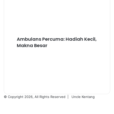
dan
Pengorbanan
Ambulans
Ambulans Percuma: Hadiah Kecil,
Percuma:
Hadiah
Makna Besar
Kecil,
Makna
Besar
© Copyright 2026, All Rights Reserved |
Uncle Kentang
Facebook
YouTube
TikTok