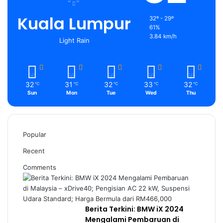
Kuala Lumpur
32º - 29º
61%
3.84 km/h
Light Rain
32
31
32
33
32
℃
℃
℃
℃
℃
Sun
Mon
Tue
Wed
Thu
Popular
Recent
Comments
Berita Terkini: BMW iX 2024
Mengalami Pembaruan di