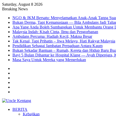
Saturday, August 8 2026
Breaking News
NGO & JKM Bersatu: Menyelamatkan Anak-Anak Tanpa Sua
Bukan Derma, Tapi Kemanusiaan — Bila Ambulans Jadi Talia
Apa Yang Anda Boleh Sumbangkan Untuk Membantu Orang L
Malaysia Indah: Kisah Cinta, Ilmu dan Pengorbanan
Ambulans Percuma: Hadiah Kecil, Makna Besar
Tak Kenal, Tapi Prihatin – Jiwa Melayu, Hati Rakyat Malaysia
Pendidikan Sebagai Jambatan Perpaduan Antara Kaum
Bukan Sekadar Bantuan – Rumah, Kereta dan Hidup Baru Bua
Bayi 5 Bulan Dihantar ke Hospital Klang — Ayah Dipenjara, K
Masa Saya Untuk Mereka yang Memerlukan
Facebook
YouTube
TikTok
Log
In
Random
Article
Sidebar
BERITA
Kebajikan