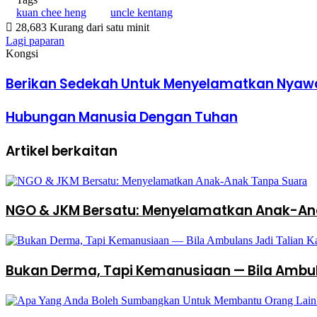
kuan chee heng
uncle kentang
28,683
Kurang dari satu minit
Facebook
X
LinkedIn
Pinterest
WhatsApp
Telegram
Lagi paparan
Kongsi
Facebook
X
LinkedIn
Pinterest
WhatsApp
Telegram
Viber
Share
Cetak
via
Berikan Sedekah Untuk Menyelamatkan Nyaw
Email
Hubungan Manusia Dengan Tuhan
Artikel berkaitan
NGO & JKM Bersatu: Menyelamatkan Anak-An
Bukan Derma, Tapi Kemanusiaan — Bila Ambul