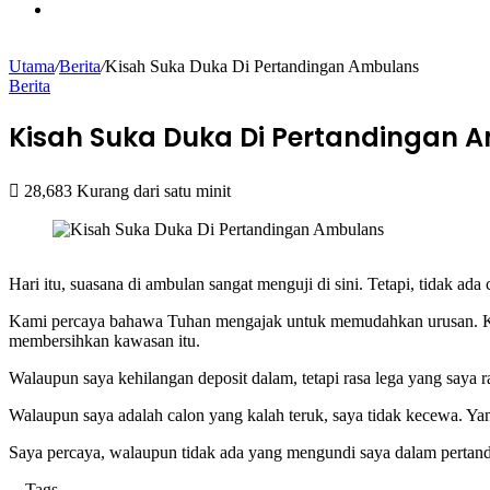
Menu
Utama
/
Berita
/
Kisah Suka Duka Di Pertandingan Ambulans
Berita
Kisah Suka Duka Di Pertandingan 
28,683
Kurang dari satu minit
Facebook
X
LinkedIn
Pinterest
WhatsApp
Telegram
Hari itu, suasana di ambulan sangat menguji di sini. Tetapi, tidak a
Kami percaya bahawa Tuhan mengajak untuk memudahkan urusan. Ket
membersihkan kawasan itu.
Walaupun saya kehilangan deposit dalam, tetapi rasa lega yang saya
Walaupun saya adalah calon yang kalah teruk, saya tidak kecewa. Ya
Saya percaya, walaupun tidak ada yang mengundi saya dalam pertan
Tags