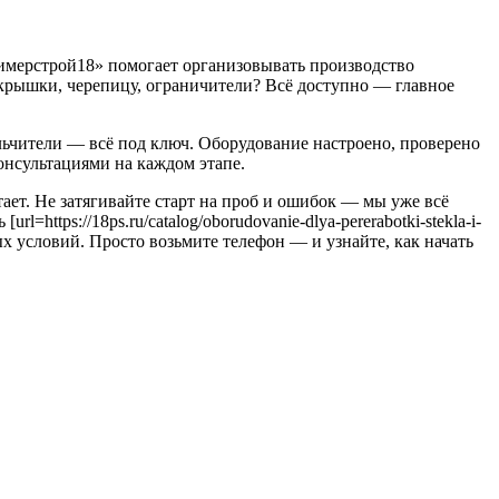
лимерстрой18» помогает организовывать производство
е крышки, черепицу, ограничители? Всё доступно — главное
льчители — всё под ключ. Оборудование настроено, проверено
онсультациями на каждом этапе.
аботает. Не затягивайте старт на проб и ошибок — мы уже всё
https://18ps.ru/catalog/oborudovanie-dlya-pererabotki-stekla-i-
ых условий. Просто возьмите телефон — и узнайте, как начать