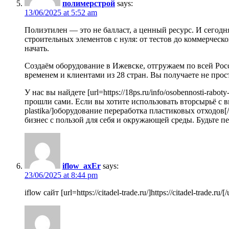
полимерстрой
says:
13/06/2025 at 5:52 am
Полиэтилен — это не балласт, а ценный ресурс. И сегод
строительных элементов с нуля: от тестов до коммерческ
начать.
Создаём оборудование в Ижевске, отгружаем по всей Рос
временем и клиентами из 28 стран. Вы получаете не прос
У нас вы найдете [url=https://18ps.ru/info/osobennosti-rab
прошли сами. Если вы хотите использовать вторсырьё с выгод
plastika/]оборудование переработка пластиковых отходов[
бизнес с пользой для себя и окружающей среды. Будьте п
iflow_axEr
says:
23/06/2025 at 8:44 pm
iflow сайт [url=https://citadel-trade.ru/]https://citadel-trade.ru/[/u