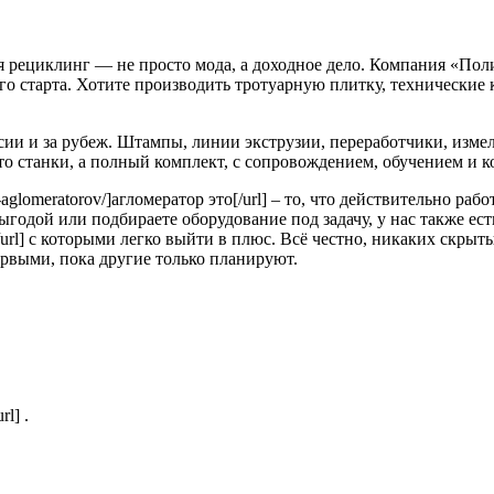
ня рециклинг — не просто мода, а доходное дело. Компания «По
ого старта. Хотите производить тротуарную плитку, технически
сии и за рубеж. Штампы, линии экструзии, переработчики, изме
то станки, а полный комплект, с сопровождением, обучением и к
oty-aglomeratorov/]агломератор это[/url] – то, что действительно р
ой или подбираете оборудование под задачу, у нас также есть [url=
/url] с которыми легко выйти в плюс. Всё честно, никаких скрыт
ервыми, пока другие только планируют.
rl] .