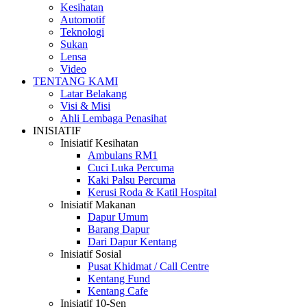
Kesihatan
Automotif
Teknologi
Sukan
Lensa
Video
TENTANG KAMI
Latar Belakang
Visi & Misi
Ahli Lembaga Penasihat
INISIATIF
Inisiatif Kesihatan
Ambulans RM1
Cuci Luka Percuma
Kaki Palsu Percuma
Kerusi Roda & Katil Hospital
Inisiatif Makanan
Dapur Umum
Barang Dapur
Dari Dapur Kentang
Inisiatif Sosial
Pusat Khidmat / Call Centre
Kentang Fund
Kentang Cafe
Inisiatif 10-Sen