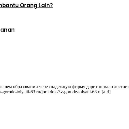
bantu Orang Lain?
rbanan
ысшем образовании через надежную фирму дарит немало достоин
rode-tolyatti-63.ru/]orikdok-3v-gorode-tolyatti-63.ru[/url]