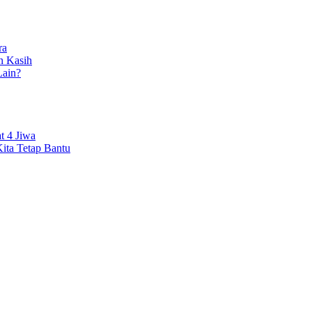
ra
n Kasih
ain?
t 4 Jiwa
ita Tetap Bantu