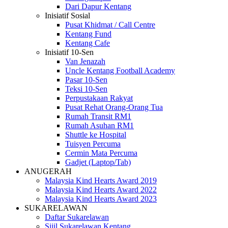
Dari Dapur Kentang
Inisiatif Sosial
Pusat Khidmat / Call Centre
Kentang Fund
Kentang Cafe
Inisiatif 10-Sen
Van Jenazah
Uncle Kentang Football Academy
Pasar 10-Sen
Teksi 10-Sen
Perpustakaan Rakyat
Pusat Rehat Orang-Orang Tua
Rumah Transit RM1
Rumah Asuhan RM1
Shuttle ke Hospital
Tuisyen Percuma
Cermin Mata Percuma
Gadjet (Laptop/Tab)
ANUGERAH
Malaysia Kind Hearts Award 2019
Malaysia Kind Hearts Award 2022
Malaysia Kind Hearts Award 2023
SUKARELAWAN
Daftar Sukarelawan
Sijil Sukarelawan Kentang