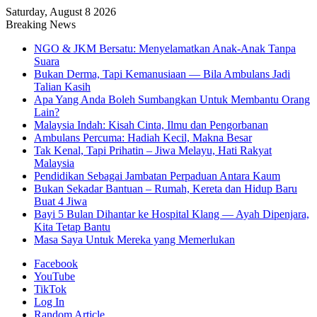
Saturday, August 8 2026
Breaking News
NGO & JKM Bersatu: Menyelamatkan Anak-Anak Tanpa
Suara
Bukan Derma, Tapi Kemanusiaan — Bila Ambulans Jadi
Talian Kasih
Apa Yang Anda Boleh Sumbangkan Untuk Membantu Orang
Lain?
Malaysia Indah: Kisah Cinta, Ilmu dan Pengorbanan
Ambulans Percuma: Hadiah Kecil, Makna Besar
Tak Kenal, Tapi Prihatin – Jiwa Melayu, Hati Rakyat
Malaysia
Pendidikan Sebagai Jambatan Perpaduan Antara Kaum
Bukan Sekadar Bantuan – Rumah, Kereta dan Hidup Baru
Buat 4 Jiwa
Bayi 5 Bulan Dihantar ke Hospital Klang — Ayah Dipenjara,
Kita Tetap Bantu
Masa Saya Untuk Mereka yang Memerlukan
Facebook
YouTube
TikTok
Log In
Random Article