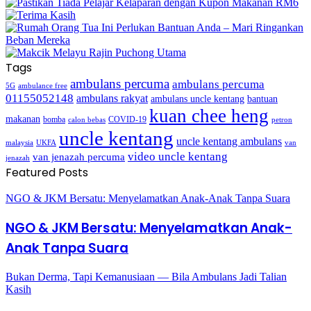
Tags
ambulans percuma
ambulans percuma
5G
ambulance free
01155052148
ambulans rakyat
bantuan
ambulans uncle kentang
kuan chee heng
makanan
bomba
COVID-19
calon bebas
petron
uncle kentang
uncle kentang ambulans
malaysia
UKFA
van
video uncle kentang
van jenazah percuma
jenazah
Featured Posts
NGO & JKM Bersatu: Menyelamatkan Anak-Anak Tanpa Suara
NGO & JKM Bersatu: Menyelamatkan Anak-
Anak Tanpa Suara
Bukan Derma, Tapi Kemanusiaan — Bila Ambulans Jadi Talian
Kasih