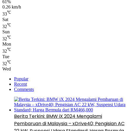
61%
0.26 km/h
℃
33
Sat
℃
32
Sun
℃
32
Mon
℃
32
Tue
℃
32
Wed
Popular
Recent
Comments
Berita Terkini: BMW iX 2024 Mengalami
Pembaruan di Malaysia – xDrive40; Pengisian AC
22 kW, Suspensi Udara Standard; Harga Bermula