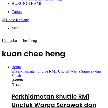
HUBUNGI KAMI
Carian
Menu
Utama
/
kuan chee heng
kuan chee heng
Berita
@dmin
347
Perkhidmatan Shuttle RM1
Unctuk Warga Sarawak dan