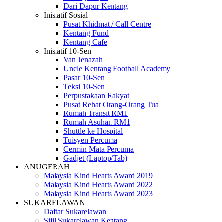
Dari Dapur Kentang
Inisiatif Sosial
Pusat Khidmat / Call Centre
Kentang Fund
Kentang Cafe
Inisiatif 10-Sen
Van Jenazah
Uncle Kentang Football Academy
Pasar 10-Sen
Teksi 10-Sen
Perpustakaan Rakyat
Pusat Rehat Orang-Orang Tua
Rumah Transit RM1
Rumah Asuhan RM1
Shuttle ke Hospital
Tuisyen Percuma
Cermin Mata Percuma
Gadjet (Laptop/Tab)
ANUGERAH
Malaysia Kind Hearts Award 2019
Malaysia Kind Hearts Award 2022
Malaysia Kind Hearts Award 2023
SUKARELAWAN
Daftar Sukarelawan
Sijil Sukarelawan Kentang