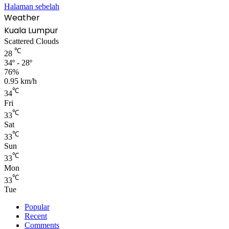
Halaman sebelah
Weather
Kuala Lumpur
Scattered Clouds
℃
28
34º - 28º
76%
0.95 km/h
℃
34
Fri
℃
33
Sat
℃
33
Sun
℃
33
Mon
℃
33
Tue
Popular
Recent
Comments