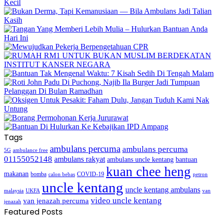
Tags
ambulans percuma
ambulans percuma
5G
ambulance free
01155052148
ambulans rakyat
bantuan
ambulans uncle kentang
kuan chee heng
makanan
bomba
COVID-19
calon bebas
petron
uncle kentang
uncle kentang ambulans
malaysia
UKFA
van
video uncle kentang
van jenazah percuma
jenazah
Featured Posts