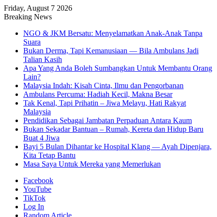
Friday, August 7 2026
Breaking News
NGO & JKM Bersatu: Menyelamatkan Anak-Anak Tanpa
Suara
Bukan Derma, Tapi Kemanusiaan — Bila Ambulans Jadi
Talian Kasih
Apa Yang Anda Boleh Sumbangkan Untuk Membantu Orang
Lain?
Malaysia Indah: Kisah Cinta, Ilmu dan Pengorbanan
Ambulans Percuma: Hadiah Kecil, Makna Besar
Tak Kenal, Tapi Prihatin – Jiwa Melayu, Hati Rakyat
Malaysia
Pendidikan Sebagai Jambatan Perpaduan Antara Kaum
Bukan Sekadar Bantuan – Rumah, Kereta dan Hidup Baru
Buat 4 Jiwa
Bayi 5 Bulan Dihantar ke Hospital Klang — Ayah Dipenjara,
Kita Tetap Bantu
Masa Saya Untuk Mereka yang Memerlukan
Facebook
YouTube
TikTok
Log In
Random Article