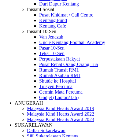
Dari Dapur Kentang
Inisiatif Sosial
Pusat Khidmat / Call Centre
Kentang Fund
Kentang Cafe
Inisiatif 10-Sen
Van Jenazah
Uncle Kentang Football Academy
Pasar 10-Sen
Teksi 10-Sen
Perpustakaan Rakyat
Pusat Rehat Orang-Orang Tua
Rumah Transit RM1
Rumah Asuhan RM1
Shuttle ke Hospital
Tuisyen Percuma
Cermin Mata Percuma
Gadjet (Laptop/Tab)
ANUGERAH
Malaysia Kind Hearts Award 2019
Malaysia Kind Hearts Award 2022
Malaysia Kind Hearts Award 2023
SUKARELAWAN
Daftar Sukarelawan
Sijil Sukarelawan Kentang