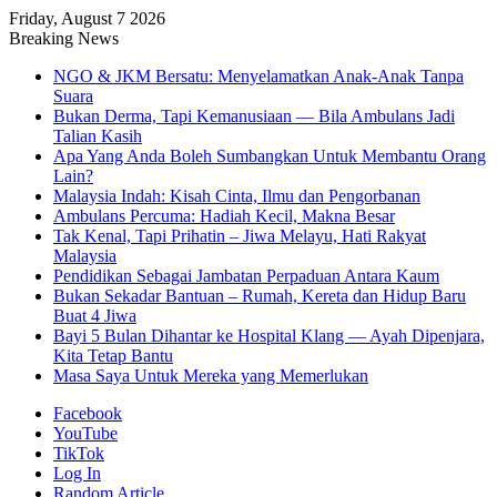
Friday, August 7 2026
Breaking News
NGO & JKM Bersatu: Menyelamatkan Anak-Anak Tanpa
Suara
Bukan Derma, Tapi Kemanusiaan — Bila Ambulans Jadi
Talian Kasih
Apa Yang Anda Boleh Sumbangkan Untuk Membantu Orang
Lain?
Malaysia Indah: Kisah Cinta, Ilmu dan Pengorbanan
Ambulans Percuma: Hadiah Kecil, Makna Besar
Tak Kenal, Tapi Prihatin – Jiwa Melayu, Hati Rakyat
Malaysia
Pendidikan Sebagai Jambatan Perpaduan Antara Kaum
Bukan Sekadar Bantuan – Rumah, Kereta dan Hidup Baru
Buat 4 Jiwa
Bayi 5 Bulan Dihantar ke Hospital Klang — Ayah Dipenjara,
Kita Tetap Bantu
Masa Saya Untuk Mereka yang Memerlukan
Facebook
YouTube
TikTok
Log In
Random Article