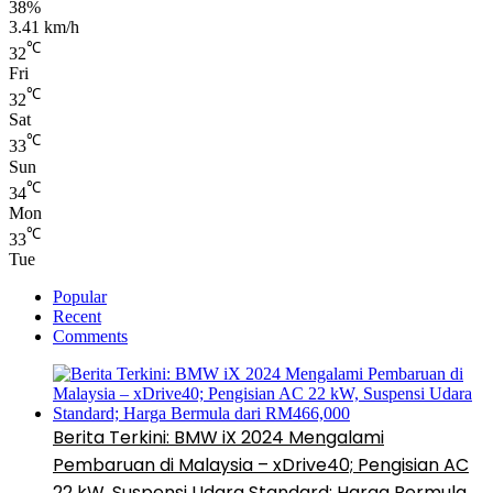
38%
3.41 km/h
℃
32
Fri
℃
32
Sat
℃
33
Sun
℃
34
Mon
℃
33
Tue
Popular
Recent
Comments
Berita Terkini: BMW iX 2024 Mengalami
Pembaruan di Malaysia – xDrive40; Pengisian AC
22 kW, Suspensi Udara Standard; Harga Bermula