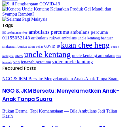
Tags
ambulans percuma
ambulans percuma
5G
ambulance free
01155052148
ambulans rakyat
bantuan
ambulans uncle kentang
kuan chee heng
makanan
bomba
COVID-19
calon bebas
petron
uncle kentang
uncle kentang ambulans
malaysia
UKFA
van
video uncle kentang
van jenazah percuma
jenazah
Featured Posts
NGO & JKM Bersatu: Menyelamatkan Anak-Anak Tanpa Suara
NGO & JKM Bersatu: Menyelamatkan Anak-
Anak Tanpa Suara
Bukan Derma, Tapi Kemanusiaan — Bila Ambulans Jadi Talian
Kasih