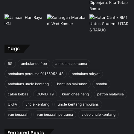
Tags
5G
ambulance free
ambulans percuma
ambulans percuma 01155052148
ambulans rakyat
ambulans uncle kentang
bantuan makanan
bomba
calon bebas
COVID-19
kuan chee heng
petron malaysia
UKFA
uncle kentang
uncle kentang ambulans
van jenazah
van jenazah percuma
video uncle kentang
Featured Posts