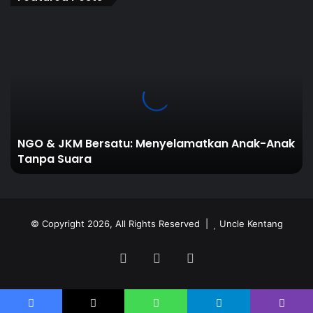
NGO
&
JKM
Bersatu:
Menyelamatkan
Anak-
Anak
Tanpa
NGO & JKM Bersatu: Menyelamatkan Anak-Anak
Suara
Tanpa Suara
© Copyright 2026, All Rights Reserved |
Uncle Kentang
Facebook
YouTube
TikTok