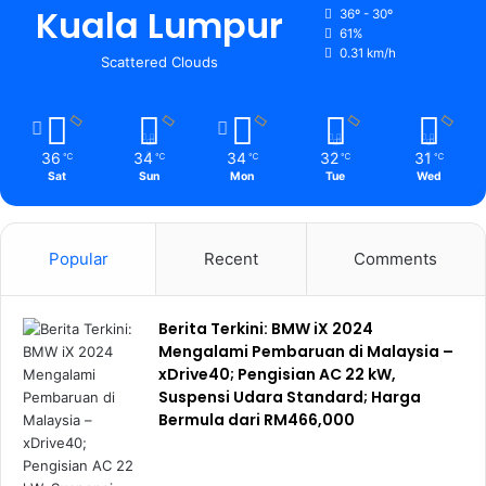
Kuala Lumpur
36º - 30º
61%
0.31 km/h
Scattered Clouds
36
34
34
32
31
℃
℃
℃
℃
℃
Sat
Sun
Mon
Tue
Wed
Popular
Recent
Comments
Berita Terkini: BMW iX 2024
Mengalami Pembaruan di Malaysia –
xDrive40; Pengisian AC 22 kW,
Suspensi Udara Standard; Harga
Bermula dari RM466,000