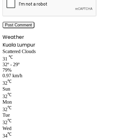
Weather
Kuala Lumpur
Scattered Clouds
℃
31
32º - 29º
79%
0.97 km/h
℃
32
Sun
℃
32
Mon
℃
32
Tue
℃
32
Wed
℃
34