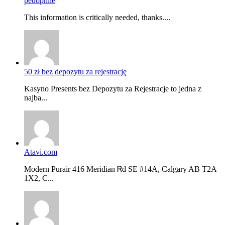
pedophile
This information is critically needed, thanks....
50 zł bez depozytu za rejestrację
Kasyno Presents bez Depozytu za Rejestracje to jedna z
najba...
Atavi.com
Modern Purair 416 Meridian Ꮢd ЅE #14A, Calgary AB T2A
1X2, C...