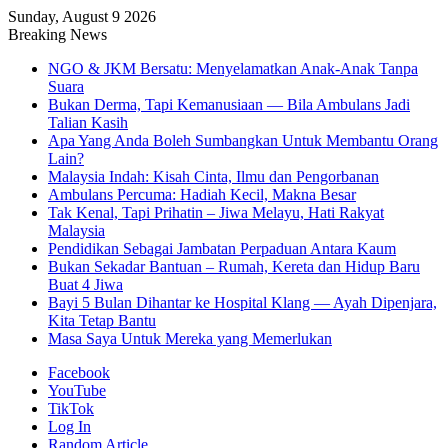
Sunday, August 9 2026
Breaking News
NGO & JKM Bersatu: Menyelamatkan Anak-Anak Tanpa
Suara
Bukan Derma, Tapi Kemanusiaan — Bila Ambulans Jadi
Talian Kasih
Apa Yang Anda Boleh Sumbangkan Untuk Membantu Orang
Lain?
Malaysia Indah: Kisah Cinta, Ilmu dan Pengorbanan
Ambulans Percuma: Hadiah Kecil, Makna Besar
Tak Kenal, Tapi Prihatin – Jiwa Melayu, Hati Rakyat
Malaysia
Pendidikan Sebagai Jambatan Perpaduan Antara Kaum
Bukan Sekadar Bantuan – Rumah, Kereta dan Hidup Baru
Buat 4 Jiwa
Bayi 5 Bulan Dihantar ke Hospital Klang — Ayah Dipenjara,
Kita Tetap Bantu
Masa Saya Untuk Mereka yang Memerlukan
Facebook
YouTube
TikTok
Log In
Random Article