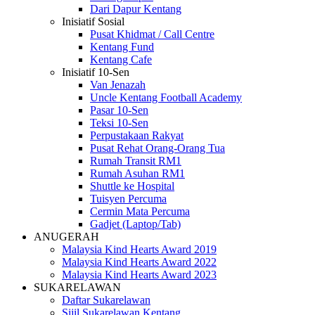
Dari Dapur Kentang
Inisiatif Sosial
Pusat Khidmat / Call Centre
Kentang Fund
Kentang Cafe
Inisiatif 10-Sen
Van Jenazah
Uncle Kentang Football Academy
Pasar 10-Sen
Teksi 10-Sen
Perpustakaan Rakyat
Pusat Rehat Orang-Orang Tua
Rumah Transit RM1
Rumah Asuhan RM1
Shuttle ke Hospital
Tuisyen Percuma
Cermin Mata Percuma
Gadjet (Laptop/Tab)
ANUGERAH
Malaysia Kind Hearts Award 2019
Malaysia Kind Hearts Award 2022
Malaysia Kind Hearts Award 2023
SUKARELAWAN
Daftar Sukarelawan
Sijil Sukarelawan Kentang