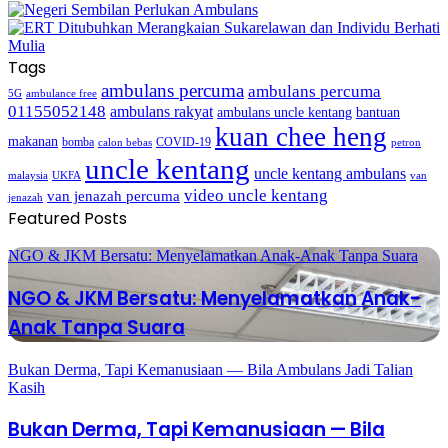
Tags
ambulans percuma
ambulans percuma
5G
ambulance free
01155052148
ambulans rakyat
bantuan
ambulans uncle kentang
kuan chee heng
makanan
bomba
COVID-19
calon bebas
petron
uncle kentang
uncle kentang ambulans
malaysia
UKFA
van
video uncle kentang
van jenazah percuma
jenazah
Featured Posts
NGO & JKM Bersatu: Menyelamatkan Anak-Anak Tanpa Suara
NGO & JKM Bersatu: Menyelamatkan Anak-
Anak Tanpa Suara
Bukan Derma, Tapi Kemanusiaan — Bila Ambulans Jadi Talian
Kasih
Bukan Derma, Tapi Kemanusiaan — Bila