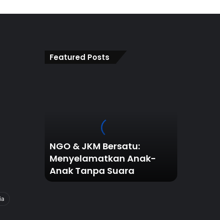
Featured Posts
NGO
&
JKM
Bersatu:
Menyelamatkan
Anak-
Anak
NGO & JKM Bersatu:
Tanpa
Menyelamatkan Anak-
Suara
Anak Tanpa Suara
ia