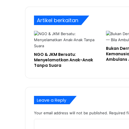
Artikel berkaitan
Bukan Der
Kemanusia
NGO & JKM Bersatu:
Ambulans J
Menyelamatkan Anak-Anak
Tanpa Suara
Leave a Reply
Your email address will not be published.
Required f
C