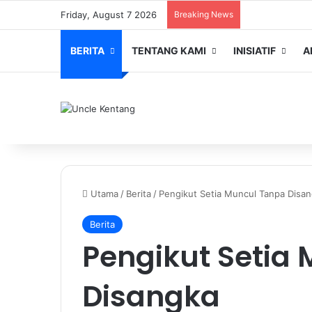
Friday, August 7 2026
Breaking News
BERITA
TENTANG KAMI
INISIATIF
A
Utama
/
Berita
/
Pengikut Setia Muncul Tanpa Disa
Berita
Pengikut Setia
Disangka