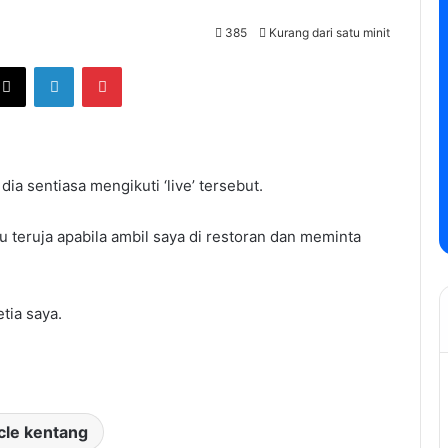
385
Kurang dari satu minit
ebook
X
LinkedIn
Pinterest
ia sentiasa mengikuti ‘live’ tersebut.
 teruja apabila ambil saya di restoran dan meminta
tia saya.
cle kentang