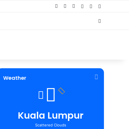
Facebook
YouTube
TikTok
Log In
Random Article
Sidebar
Carian
Weather
Kuala Lumpur
Scattered Clouds