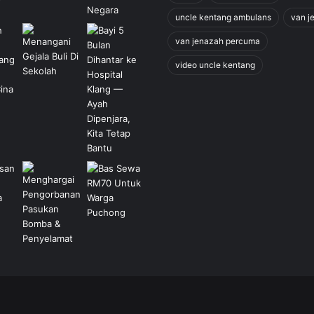
uncle kentang ambulans
van j
van jenazah percuma
video uncle kentang