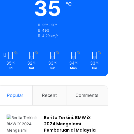
35
℃
35º - 30º
49%
4.29 km/h
35
32
33
34
33
℃
℃
℃
℃
℃
Fri
Sat
Sun
Mon
Tue
Popular
Recent
Comments
Berita Terkini: BMW iX
2024 Mengalami
Pembaruan di Malaysia