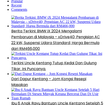
Popular
Recent
Comments
Berita Terkini: BMW iX 2024 Mengalami
Pembaruan di Malaysia – xDrive40; Pengisian AC
22 kW, Suspensi Udara Standard; Harga Bermula
dari RM466,000
Terkini Uncle Kentang Tutup Kedai Dan Gulung
Tikar. Ini Puncanya.
Dari Dapur Kentang – Jom Kongsi Resepi
Masakan
Ibu 6 Anak Rayu Bantuan Uncle Kentang Setelah 5