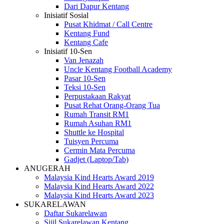
Dari Dapur Kentang
Inisiatif Sosial
Pusat Khidmat / Call Centre
Kentang Fund
Kentang Cafe
Inisiatif 10-Sen
Van Jenazah
Uncle Kentang Football Academy
Pasar 10-Sen
Teksi 10-Sen
Perpustakaan Rakyat
Pusat Rehat Orang-Orang Tua
Rumah Transit RM1
Rumah Asuhan RM1
Shuttle ke Hospital
Tuisyen Percuma
Cermin Mata Percuma
Gadjet (Laptop/Tab)
ANUGERAH
Malaysia Kind Hearts Award 2019
Malaysia Kind Hearts Award 2022
Malaysia Kind Hearts Award 2023
SUKARELAWAN
Daftar Sukarelawan
Sijil Sukarelawan Kentang