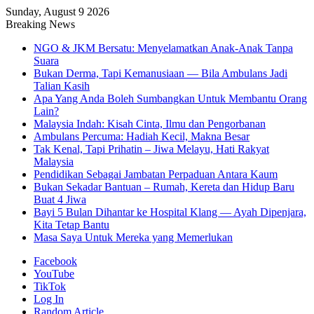
Sunday, August 9 2026
Breaking News
NGO & JKM Bersatu: Menyelamatkan Anak-Anak Tanpa
Suara
Bukan Derma, Tapi Kemanusiaan — Bila Ambulans Jadi
Talian Kasih
Apa Yang Anda Boleh Sumbangkan Untuk Membantu Orang
Lain?
Malaysia Indah: Kisah Cinta, Ilmu dan Pengorbanan
Ambulans Percuma: Hadiah Kecil, Makna Besar
Tak Kenal, Tapi Prihatin – Jiwa Melayu, Hati Rakyat
Malaysia
Pendidikan Sebagai Jambatan Perpaduan Antara Kaum
Bukan Sekadar Bantuan – Rumah, Kereta dan Hidup Baru
Buat 4 Jiwa
Bayi 5 Bulan Dihantar ke Hospital Klang — Ayah Dipenjara,
Kita Tetap Bantu
Masa Saya Untuk Mereka yang Memerlukan
Facebook
YouTube
TikTok
Log In
Random Article