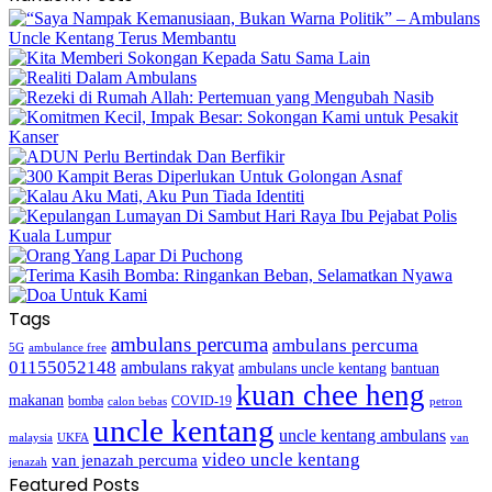
Tags
ambulans percuma
ambulans percuma
5G
ambulance free
01155052148
ambulans rakyat
bantuan
ambulans uncle kentang
kuan chee heng
makanan
bomba
COVID-19
calon bebas
petron
uncle kentang
uncle kentang ambulans
malaysia
UKFA
van
video uncle kentang
van jenazah percuma
jenazah
Featured Posts