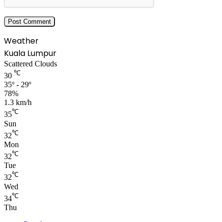
Weather
Kuala Lumpur
Scattered Clouds
℃
30
35º - 29º
78%
1.3 km/h
℃
35
Sun
℃
32
Mon
℃
32
Tue
℃
32
Wed
℃
34
Thu