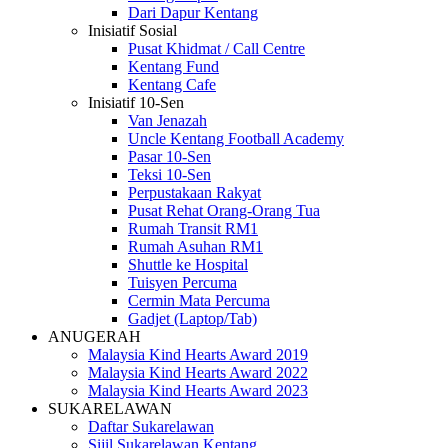
Dari Dapur Kentang
Inisiatif Sosial
Pusat Khidmat / Call Centre
Kentang Fund
Kentang Cafe
Inisiatif 10-Sen
Van Jenazah
Uncle Kentang Football Academy
Pasar 10-Sen
Teksi 10-Sen
Perpustakaan Rakyat
Pusat Rehat Orang-Orang Tua
Rumah Transit RM1
Rumah Asuhan RM1
Shuttle ke Hospital
Tuisyen Percuma
Cermin Mata Percuma
Gadjet (Laptop/Tab)
ANUGERAH
Malaysia Kind Hearts Award 2019
Malaysia Kind Hearts Award 2022
Malaysia Kind Hearts Award 2023
SUKARELAWAN
Daftar Sukarelawan
Sijil Sukarelawan Kentang