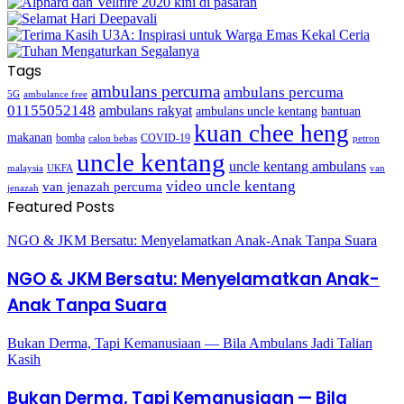
Tags
ambulans percuma
ambulans percuma
5G
ambulance free
01155052148
ambulans rakyat
bantuan
ambulans uncle kentang
kuan chee heng
makanan
bomba
COVID-19
calon bebas
petron
uncle kentang
uncle kentang ambulans
malaysia
UKFA
van
video uncle kentang
van jenazah percuma
jenazah
Featured Posts
NGO & JKM Bersatu: Menyelamatkan Anak-Anak Tanpa Suara
NGO & JKM Bersatu: Menyelamatkan Anak-
Anak Tanpa Suara
Bukan Derma, Tapi Kemanusiaan — Bila Ambulans Jadi Talian
Kasih
Bukan Derma, Tapi Kemanusiaan — Bila