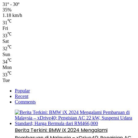
31º - 30º
35%
1.18 km/h
℃
31
Fri
℃
33
Sat
℃
32
Sun
℃
34
Mon
℃
33
Tue
Popular
Recent
Comments
Berita Terkini: BMW iX 2024 Mengalami
Pembaruan di Malaysia – xDrive40; Pengisian AC