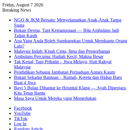
Friday, August 7 2026
Breaking News
NGO & JKM Bersatu: Menyelamatkan Anak-Anak Tanpa
Suara
Bukan Derma, Tapi Kemanusiaan — Bila Ambulans Jadi
Talian Kasih
Apa Yang Anda Boleh Sumbangkan Untuk Membantu Orang
Lain?
Malaysia Indah: Kisah Cinta, Ilmu dan Pengorbanan
Ambulans Percuma: Hadiah Kecil, Makna Besar
Tak Kenal, Tapi Prihatin – Jiwa Melayu, Hati Rakyat
Malaysia
Pendidikan Sebagai Jambatan Perpaduan Antara Kaum
Bukan Sekadar Bantuan – Rumah, Kereta dan Hidup Baru
Buat 4 Jiwa
Bayi 5 Bulan Dihantar ke Hospital Klang — Ayah Dipenjara,
Kita Tetap Bantu
Masa Saya Untuk Mereka yang Memerlukan
Facebook
YouTube
TikTok
Log In
Random Article