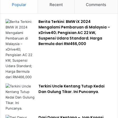
Sekurang-kurangnya, dapatlah cari sedikit duit untuk beli
Popular
Recent
Comments
susu dan pampers. Ramai yang perlukan susu dan
pampers tapi tak mampu beli. Akhirnya mereka semua
Berita Terkini: BMW iX 2024
meninggal dalam keadaan yang sangat menyayat hati. Kita
Mengalami Pembaruan di Malaysia –
tak boleh biarkan perkara ini berlaku lagi.
xDrive40; Pengisian AC 22 kW,
Suspensi Udara Standard; Harga
Bermula dari RM466,000
Terkini Uncle Kentang Tutup Kedai
Dan Gulung Tikar. Ini Puncanya.
Dari Dapur Kentang – Jom Kongsi