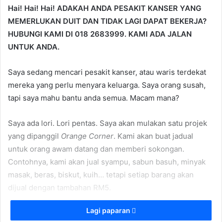
Hai! Hai! Hai! ADAKAH ANDA PESAKIT KANSER YANG
MEMERLUKAN DUIT DAN TIDAK LAGI DAPAT BEKERJA?
HUBUNGI KAMI DI 018 2683999. KAMI ADA JALAN
UNTUK ANDA.
Saya sedang mencari pesakit kanser, atau waris terdekat
mereka yang perlu menyara keluarga. Saya orang susah,
tapi saya mahu bantu anda semua. Macam mana?
Saya ada lori. Lori pentas. Saya akan mulakan satu projek
yang dipanggil
Orange Corner
. Kami akan buat jadual
untuk orang awam datang dan memberi sokongan.
Contohnya, kami akan jual syampu, sabun basuh, minyak
masak, beras, biskut, kuih… tetapi setiap barang akan
dijual dengan tambahan RM5.
Lagi paparan
Kalau Ah Seng menghidap kanser, majikan mana yang