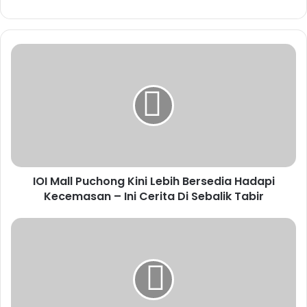
waras nak ambil dia bekerja? Dia dah hilang pekerjaan dan
mungkin tak ada insurans. Macam mana dia nak beri makan
keluarga dia bila tak ada pendapatan?
Mahu tak mahu, dia
mesti mahu hidup… sekurang-kurangnya sampai kanser tu
ambil alih sepenuhnya.
Jadi, macam mana kita boleh beri duit kepada Ah Seng?
Kalau Ah Seng mengemis, dia akan dihina. Saudara-mara
pun tak dapat bantu dalam jangka panjang. Kita cipta
IOI Mall Puchong Kini Lebih Bersedia Hadapi
bantuan orang ramai.
Kecemasan – Ini Cerita Di Sebalik Tabir
Saya pergi beli 100 kampit beras dari pasaraya. Kemudian
kami jual semula kepada orang awam di
Orange Corners
.
Orang awam boleh buat amal dengan beli syampu, beras,
biskut dan barang keperluan lain. RAKYAT MALAYSIA
MEMANG SUKA MEMBANTU DAN BERHATI MULIA. AH
SENG SENDIRI AKAN HADIR DI TEMPAT JUALAN, ATAU