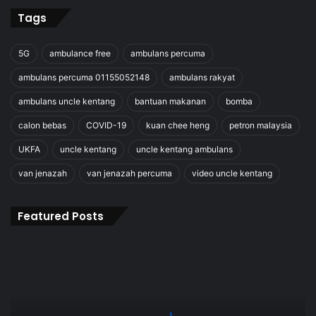
Tags
5G
ambulance free
ambulans percuma
ambulans percuma 01155052148
ambulans rakyat
ambulans uncle kentang
bantuan makanan
bomba
calon bebas
COVID-19
kuan chee heng
petron malaysia
UKFA
uncle kentang
uncle kentang ambulans
van jenazah
van jenazah percuma
video uncle kentang
Featured Posts
NGO
&
JKM
Bersatu:
Menyelamatkan