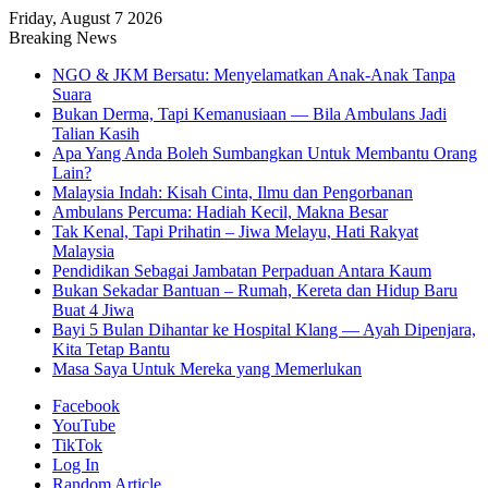
Friday, August 7 2026
Breaking News
NGO & JKM Bersatu: Menyelamatkan Anak-Anak Tanpa
Suara
Bukan Derma, Tapi Kemanusiaan — Bila Ambulans Jadi
Talian Kasih
Apa Yang Anda Boleh Sumbangkan Untuk Membantu Orang
Lain?
Malaysia Indah: Kisah Cinta, Ilmu dan Pengorbanan
Ambulans Percuma: Hadiah Kecil, Makna Besar
Tak Kenal, Tapi Prihatin – Jiwa Melayu, Hati Rakyat
Malaysia
Pendidikan Sebagai Jambatan Perpaduan Antara Kaum
Bukan Sekadar Bantuan – Rumah, Kereta dan Hidup Baru
Buat 4 Jiwa
Bayi 5 Bulan Dihantar ke Hospital Klang — Ayah Dipenjara,
Kita Tetap Bantu
Masa Saya Untuk Mereka yang Memerlukan
Facebook
YouTube
TikTok
Log In
Random Article