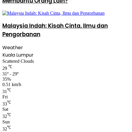
Membantu Orang Lain?
Malaysia Indah: Kisah Cinta, Ilmu dan
Pengorbanan
Weather
Kuala Lumpur
Scattered Clouds
℃
29
31º - 29º
35%
0.51 km/h
℃
31
Fri
℃
33
Sat
℃
32
Sun
℃
32