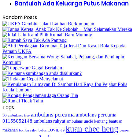
Bantulah Ada Keluarga Putus Makanan
Random Posts
Tags
ambulans percuma
ambulans percuma
5G
ambulance free
01155052148
ambulans rakyat
bantuan
ambulans uncle kentang
kuan chee heng
makanan
bomba
COVID-19
calon bebas
petron