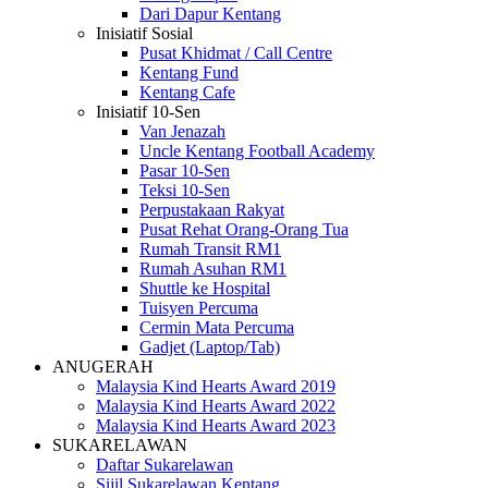
Dari Dapur Kentang
Inisiatif Sosial
Pusat Khidmat / Call Centre
Kentang Fund
Kentang Cafe
Inisiatif 10-Sen
Van Jenazah
Uncle Kentang Football Academy
Pasar 10-Sen
Teksi 10-Sen
Perpustakaan Rakyat
Pusat Rehat Orang-Orang Tua
Rumah Transit RM1
Rumah Asuhan RM1
Shuttle ke Hospital
Tuisyen Percuma
Cermin Mata Percuma
Gadjet (Laptop/Tab)
ANUGERAH
Malaysia Kind Hearts Award 2019
Malaysia Kind Hearts Award 2022
Malaysia Kind Hearts Award 2023
SUKARELAWAN
Daftar Sukarelawan
Sijil Sukarelawan Kentang