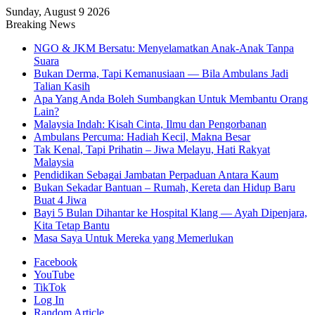
Sunday, August 9 2026
Breaking News
NGO & JKM Bersatu: Menyelamatkan Anak-Anak Tanpa
Suara
Bukan Derma, Tapi Kemanusiaan — Bila Ambulans Jadi
Talian Kasih
Apa Yang Anda Boleh Sumbangkan Untuk Membantu Orang
Lain?
Malaysia Indah: Kisah Cinta, Ilmu dan Pengorbanan
Ambulans Percuma: Hadiah Kecil, Makna Besar
Tak Kenal, Tapi Prihatin – Jiwa Melayu, Hati Rakyat
Malaysia
Pendidikan Sebagai Jambatan Perpaduan Antara Kaum
Bukan Sekadar Bantuan – Rumah, Kereta dan Hidup Baru
Buat 4 Jiwa
Bayi 5 Bulan Dihantar ke Hospital Klang — Ayah Dipenjara,
Kita Tetap Bantu
Masa Saya Untuk Mereka yang Memerlukan
Facebook
YouTube
TikTok
Log In
Random Article