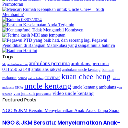
Tags
ambulans percuma
ambulans percuma
5G
ambulance free
01155052148
ambulans rakyat
bantuan
ambulans uncle kentang
kuan chee heng
makanan
bomba
COVID-19
calon bebas
petron
uncle kentang
uncle kentang ambulans
malaysia
UKFA
van
video uncle kentang
van jenazah percuma
jenazah
Featured Posts
NGO & JKM Bersatu: Menyelamatkan Anak-Anak Tanpa Suara
NGO & JKM Bersatu: Menyelamatkan Anak-