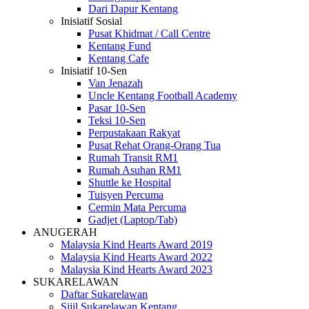
Dari Dapur Kentang
Inisiatif Sosial
Pusat Khidmat / Call Centre
Kentang Fund
Kentang Cafe
Inisiatif 10-Sen
Van Jenazah
Uncle Kentang Football Academy
Pasar 10-Sen
Teksi 10-Sen
Perpustakaan Rakyat
Pusat Rehat Orang-Orang Tua
Rumah Transit RM1
Rumah Asuhan RM1
Shuttle ke Hospital
Tuisyen Percuma
Cermin Mata Percuma
Gadjet (Laptop/Tab)
ANUGERAH
Malaysia Kind Hearts Award 2019
Malaysia Kind Hearts Award 2022
Malaysia Kind Hearts Award 2023
SUKARELAWAN
Daftar Sukarelawan
Sijil Sukarelawan Kentang