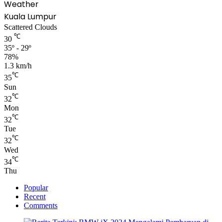
Weather
Kuala Lumpur
Scattered Clouds
℃
30
35º - 29º
78%
1.3 km/h
℃
35
Sun
℃
32
Mon
℃
32
Tue
℃
32
Wed
℃
34
Thu
Popular
Recent
Comments