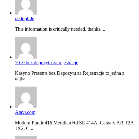
pedophile
This information is critically needed, thanks....
50 zł bez depozytu za rejestrację
Kasyno Presents bez Depozytu za Rejestracje to jedna z
najba...
Atavi.com
Modern Purair 416 Meridian Ꮢd ЅE #14A, Calgary AB T2A
1X2, C...