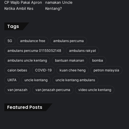
Tags
5G
ambulance free
ambulans percuma
ambulans percuma 01155052148
ambulans rakyat
ambulans uncle kentang
bantuan makanan
bomba
calon bebas
COVID-19
kuan chee heng
petron malaysia
UKFA
uncle kentang
uncle kentang ambulans
van jenazah
van jenazah percuma
video uncle kentang
Featured Posts
NGO
&