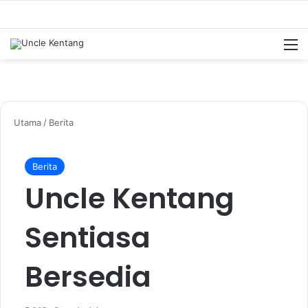
M
Utama
/
Berita
Berita
Uncle Kentang
Sentiasa
Bersedia