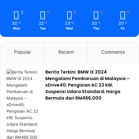
30
32
33
30
30
℃
℃
℃
℃
℃
Mon
Tue
Wed
Thu
Fri
Popular
Recent
Comments
Berita Terkini: BMW iX 2024
Mengalami Pembaruan di Malaysia –
xDrive40; Pengisian AC 22 kW,
Suspensi Udara Standard; Harga
Bermula dari RM466,000