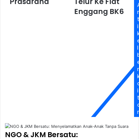
Prasarana
Telur Ke Flat
Enggang BK6
i
l
i
NGO & JKM Bersatu: