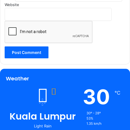
Website
Weather
30
℃
Kuala Lumpur
30º - 28º
53%
1.35 km/h
Light Rain