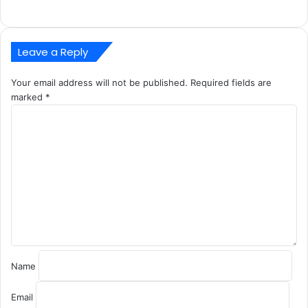
Leave a Reply
Your email address will not be published.
Required fields are
marked
*
C
o
m
m
e
n
t
*
Name
Email