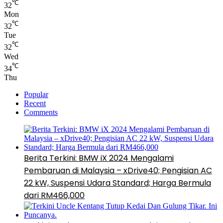
℃
32
Mon
℃
32
Tue
℃
32
Wed
℃
34
Thu
Popular
Recent
Comments
Berita Terkini: BMW iX 2024 Mengalami
Pembaruan di Malaysia – xDrive40; Pengisian AC
22 kW, Suspensi Udara Standard; Harga Bermula
dari RM466,000