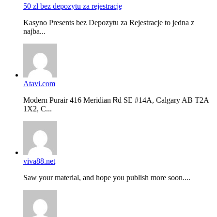
50 zł bez depozytu za rejestrację
Kasyno Presents bez Depozytu za Rejestracje to jedna z
najba...
Atavi.com
Modern Purair 416 Meridian Ꮢd ЅE #14A, Calgary AB T2A
1X2, C...
viva88.net
Saw your material, and hope you publish more soon....