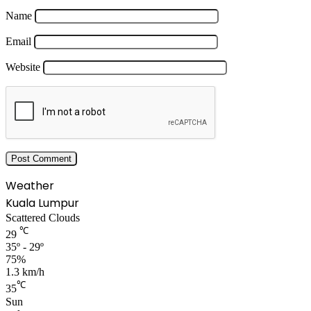
Name
Email
Website
Weather
Kuala Lumpur
Scattered Clouds
℃
29
35º - 29º
75%
1.3 km/h
℃
35
Sun