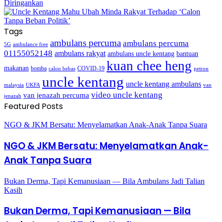
Tags
ambulans percuma
ambulans percuma
5G
ambulance free
01155052148
ambulans rakyat
bantuan
ambulans uncle kentang
kuan chee heng
makanan
bomba
COVID-19
calon bebas
petron
uncle kentang
uncle kentang ambulans
malaysia
UKFA
van
video uncle kentang
van jenazah percuma
jenazah
Featured Posts
NGO & JKM Bersatu: Menyelamatkan Anak-Anak Tanpa Suara
NGO & JKM Bersatu: Menyelamatkan Anak-
Anak Tanpa Suara
Bukan Derma, Tapi Kemanusiaan — Bila Ambulans Jadi Talian
Kasih
Bukan Derma, Tapi Kemanusiaan — Bila