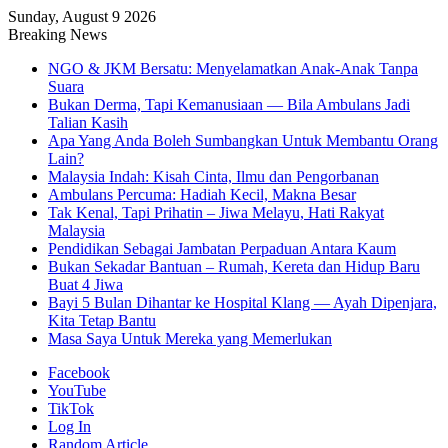
Sunday, August 9 2026
Breaking News
NGO & JKM Bersatu: Menyelamatkan Anak-Anak Tanpa
Suara
Bukan Derma, Tapi Kemanusiaan — Bila Ambulans Jadi
Talian Kasih
Apa Yang Anda Boleh Sumbangkan Untuk Membantu Orang
Lain?
Malaysia Indah: Kisah Cinta, Ilmu dan Pengorbanan
Ambulans Percuma: Hadiah Kecil, Makna Besar
Tak Kenal, Tapi Prihatin – Jiwa Melayu, Hati Rakyat
Malaysia
Pendidikan Sebagai Jambatan Perpaduan Antara Kaum
Bukan Sekadar Bantuan – Rumah, Kereta dan Hidup Baru
Buat 4 Jiwa
Bayi 5 Bulan Dihantar ke Hospital Klang — Ayah Dipenjara,
Kita Tetap Bantu
Masa Saya Untuk Mereka yang Memerlukan
Facebook
YouTube
TikTok
Log In
Random Article