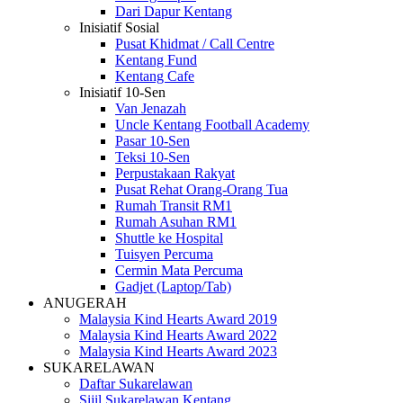
Dari Dapur Kentang
Inisiatif Sosial
Pusat Khidmat / Call Centre
Kentang Fund
Kentang Cafe
Inisiatif 10-Sen
Van Jenazah
Uncle Kentang Football Academy
Pasar 10-Sen
Teksi 10-Sen
Perpustakaan Rakyat
Pusat Rehat Orang-Orang Tua
Rumah Transit RM1
Rumah Asuhan RM1
Shuttle ke Hospital
Tuisyen Percuma
Cermin Mata Percuma
Gadjet (Laptop/Tab)
ANUGERAH
Malaysia Kind Hearts Award 2019
Malaysia Kind Hearts Award 2022
Malaysia Kind Hearts Award 2023
SUKARELAWAN
Daftar Sukarelawan
Sijil Sukarelawan Kentang