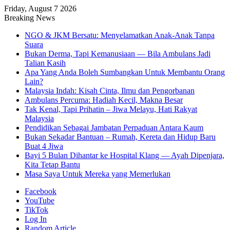
Friday, August 7 2026
Breaking News
NGO & JKM Bersatu: Menyelamatkan Anak-Anak Tanpa
Suara
Bukan Derma, Tapi Kemanusiaan — Bila Ambulans Jadi
Talian Kasih
Apa Yang Anda Boleh Sumbangkan Untuk Membantu Orang
Lain?
Malaysia Indah: Kisah Cinta, Ilmu dan Pengorbanan
Ambulans Percuma: Hadiah Kecil, Makna Besar
Tak Kenal, Tapi Prihatin – Jiwa Melayu, Hati Rakyat
Malaysia
Pendidikan Sebagai Jambatan Perpaduan Antara Kaum
Bukan Sekadar Bantuan – Rumah, Kereta dan Hidup Baru
Buat 4 Jiwa
Bayi 5 Bulan Dihantar ke Hospital Klang — Ayah Dipenjara,
Kita Tetap Bantu
Masa Saya Untuk Mereka yang Memerlukan
Facebook
YouTube
TikTok
Log In
Random Article