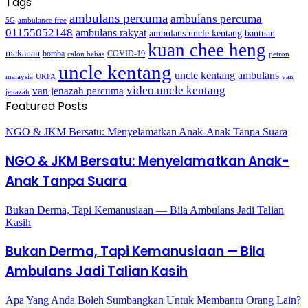
Tags
ambulans percuma
ambulans percuma
5G
ambulance free
01155052148
ambulans rakyat
bantuan
ambulans uncle kentang
kuan chee heng
makanan
bomba
COVID-19
calon bebas
petron
uncle kentang
uncle kentang ambulans
malaysia
UKFA
van
video uncle kentang
van jenazah percuma
jenazah
Featured Posts
NGO & JKM Bersatu: Menyelamatkan Anak-Anak Tanpa Suara
NGO & JKM Bersatu: Menyelamatkan Anak-
Anak Tanpa Suara
Bukan Derma, Tapi Kemanusiaan — Bila Ambulans Jadi Talian
Kasih
Bukan Derma, Tapi Kemanusiaan — Bila
Ambulans Jadi Talian Kasih
Apa Yang Anda Boleh Sumbangkan Untuk Membantu Orang Lain?