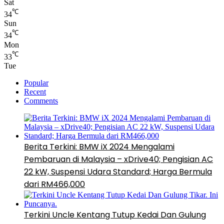
Sat
℃
34
Sun
℃
34
Mon
℃
33
Tue
Popular
Recent
Comments
Berita Terkini: BMW iX 2024 Mengalami
Pembaruan di Malaysia – xDrive40; Pengisian AC
22 kW, Suspensi Udara Standard; Harga Bermula
dari RM466,000
Terkini Uncle Kentang Tutup Kedai Dan Gulung