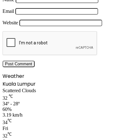
Email
Website
Weather
Kuala Lumpur
Scattered Clouds
℃
32
34º - 28º
60%
3.19 km/h
℃
34
Fri
℃
32