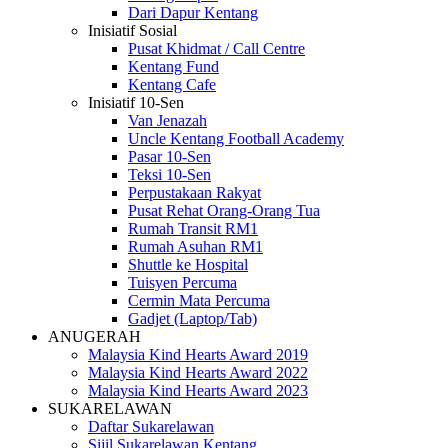
Dari Dapur Kentang
Inisiatif Sosial
Pusat Khidmat / Call Centre
Kentang Fund
Kentang Cafe
Inisiatif 10-Sen
Van Jenazah
Uncle Kentang Football Academy
Pasar 10-Sen
Teksi 10-Sen
Perpustakaan Rakyat
Pusat Rehat Orang-Orang Tua
Rumah Transit RM1
Rumah Asuhan RM1
Shuttle ke Hospital
Tuisyen Percuma
Cermin Mata Percuma
Gadjet (Laptop/Tab)
ANUGERAH
Malaysia Kind Hearts Award 2019
Malaysia Kind Hearts Award 2022
Malaysia Kind Hearts Award 2023
SUKARELAWAN
Daftar Sukarelawan
Sijil Sukarelawan Kentang