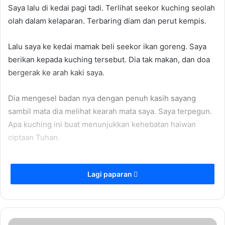
Saya lalu di kedai pagi tadi. Terlihat seekor kuching seolah
olah dalam kelaparan. Terbaring diam dan perut kempis.
Lalu saya ke kedai mamak beli seekor ikan goreng. Saya
berikan kepada kuching tersebut. Dia tak makan, dan doa
bergerak ke arah kaki saya.
Dia mengesel badan nya dengan penuh kasih sayang
sambil mata dia melihat kearah mata saya. Saya terpegun.
Apa kuching ini buat menunjukkan kehebatan haiwan
ciptaan Tuhan.
Selepas dia mengeselkan badan nya ke kaki saya, dia buat
Lagi paparan
pusingan mengeliling kaki saya 2 kali seolah olah memberi
lintas hormat.
Sesungguh nya.aku terkejut. Gelagat kuching juga di