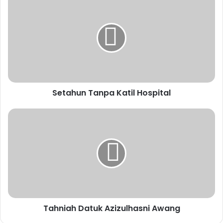
perhati oleh seorang teman saya. Beliau juga terkejut.
Ini lah kebesaran Tuhan. Kuching pun pandai berterima
kasih.
kuan chee heng
uncle kentang
Setahun Tanpa Katil Hospital
Tahniah Datuk Azizulhasni Awang