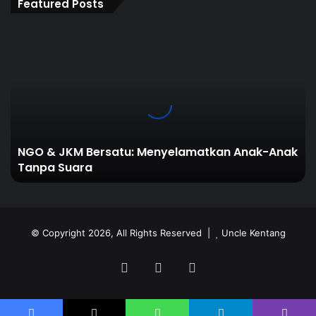
Featured Posts
NGO
&
JKM
Bersatu:
Menyelamatkan
Anak-
Anak
Tanpa
NGO & JKM Bersatu: Menyelamatkan Anak-Anak
Suara
Tanpa Suara
© Copyright 2026, All Rights Reserved |
Uncle Kentang
Facebook
YouTube
TikTok