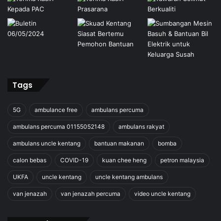
Tags
5G
ambulance free
ambulans percuma
ambulans percuma 01155052148
ambulans rakyat
ambulans uncle kentang
bantuan makanan
bomba
calon bebas
COVID-19
kuan chee heng
petron malaysia
UKFA
uncle kentang
uncle kentang ambulans
van jenazah
van jenazah percuma
video uncle kentang