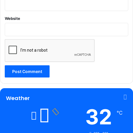
Website
Weather
32
℃