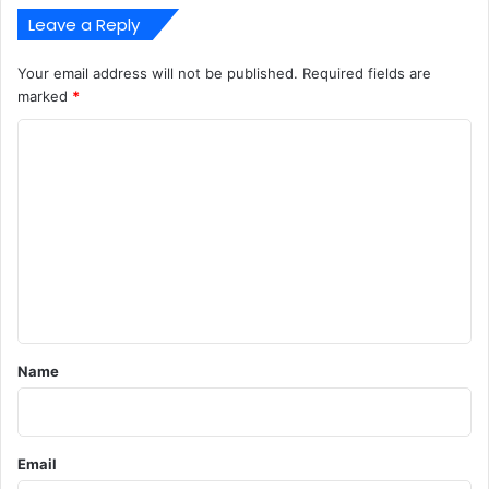
Leave a Reply
Your email address will not be published.
Required fields are
marked
*
C
o
m
m
e
n
t
*
Name
Email