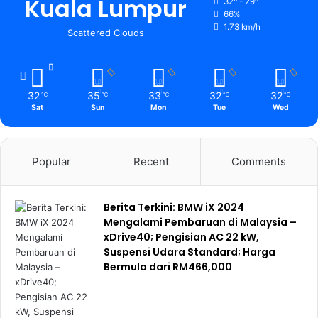
Kuala Lumpur
32º - 29º
66%
1.73 km/h
Scattered Clouds
32
35
33
32
32
℃
℃
℃
℃
℃
Sat
Sun
Mon
Tue
Wed
Popular
Recent
Comments
Berita Terkini: BMW iX 2024
Mengalami Pembaruan di Malaysia –
xDrive40; Pengisian AC 22 kW,
Suspensi Udara Standard; Harga
Bermula dari RM466,000