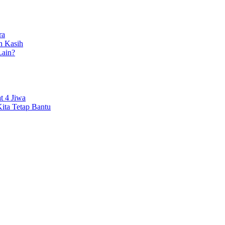
ra
n Kasih
ain?
t 4 Jiwa
ita Tetap Bantu