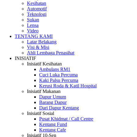
Kesihatan
Automotif
Teknologi
Sukan
Lensa
Video
TENTANG KAMI
Latar Belakang
Visi & Misi
Ahli Lembaga Penasihat
INISIATIF
Inisiatif Kesihatan
Ambulans RM1
Cuci Luka Percuma
Kaki Palsu Percuma
Kerusi Roda & Katil Hospital
Inisiatif Makanan
Dapur Umum
Barang Dapur
Dari Dapur Kentang
Inisiatif Sosial
Pusat Khidmat / Call Centre
Kentang Fund
Kentang Cafe
Inisiatif 10-Sen