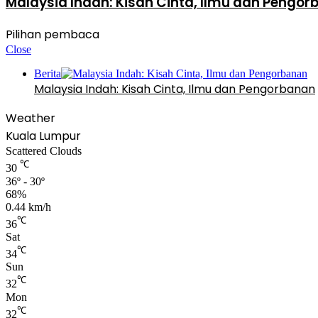
Malaysia Indah: Kisah Cinta, Ilmu dan Pengo
Pilihan pembaca
Close
Berita
Malaysia Indah: Kisah Cinta, Ilmu dan Pengorbanan
Weather
Kuala Lumpur
Scattered Clouds
℃
30
36º - 30º
68%
0.44 km/h
℃
36
Sat
℃
34
Sun
℃
32
Mon
℃
32