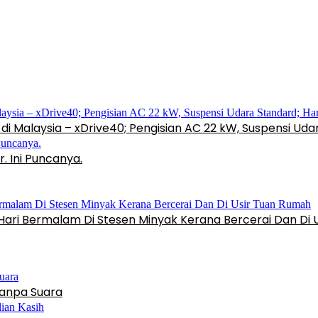
di Malaysia – xDrive40; Pengisian AC 22 kW, Suspensi Ud
. Ini Puncanya.
Hari Bermalam Di Stesen Minyak Kerana Bercerai Dan Di 
anpa Suara