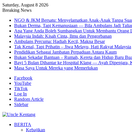
Saturday, August 8 2026
Breaking News
NGO & JKM Bersatu: Menyelamatkan Anak-Anak Tanpa Sua
Bukan Derma, Tapi Kemanusiaan — Bila Ambulans Jadi Talia
Apa Yang Anda Boleh Sumbangkan Untuk Membantu Orang L
Malaysia Indah: Kisah Cinta, Ilmu dan Pengorbanan
Ambulans Percuma: Hadiah Kecil, Makna Besar
Tak Kenal, Tapi Prihatin – Jiwa Melayu, Hati Rakyat Malaysia
Pendidikan Sebagai Jambatan Perpaduan Antara Kaum
Bukan Sekadar Bantuan – Rumah, Kereta dan Hidup Baru Bua
Bayi 5 Bulan Dihantar ke Hospital Klang — Ayah Dipenjara, K
Masa Saya Untuk Mereka yang Memerlukan
Facebook
YouTube
TikTok
Log In
Random Article
Sidebar
BERITA
Kebajikan