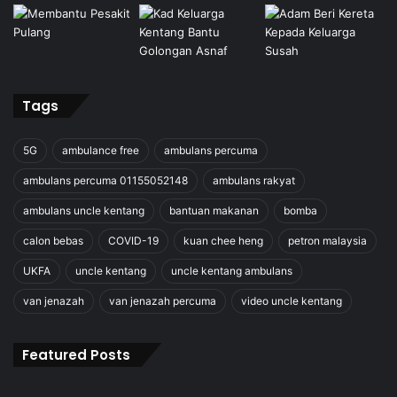
Tags
5G
ambulance free
ambulans percuma
ambulans percuma 01155052148
ambulans rakyat
ambulans uncle kentang
bantuan makanan
bomba
calon bebas
COVID-19
kuan chee heng
petron malaysia
UKFA
uncle kentang
uncle kentang ambulans
van jenazah
van jenazah percuma
video uncle kentang
Featured Posts
Bukan
A