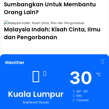
Sumbangkan Untuk Membantu
Orang Lain?
Malaysia Indah: Kisah Cinta, Ilmu
dan Pengorbanan
Weather
30
℃
Kuala Lumpur
36º - 30º
59%
1.03 km/h
Scattered Clouds