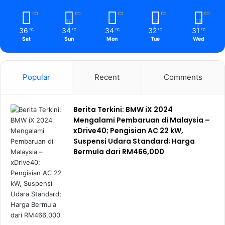
36
34
34
32
31
℃
℃
℃
℃
℃
Sat
Sun
Mon
Tue
Wed
Popular
Recent
Comments
Berita Terkini: BMW iX 2024
Mengalami Pembaruan di Malaysia –
xDrive40; Pengisian AC 22 kW,
Suspensi Udara Standard; Harga
Bermula dari RM466,000