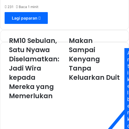
231
Baca 1 minit
Lagi paparan
RM10 Sebulan,
Makan
Satu Nyawa
Sampai
Diselamatkan:
Kenyang
Jadi Wira
Tanpa
i
kepada
Keluarkan Duit
Mereka yang
l
Memerlukan