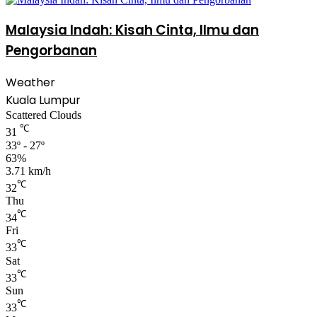
Malaysia Indah: Kisah Cinta, Ilmu dan
Pengorbanan
Weather
Kuala Lumpur
Scattered Clouds
℃
31
33º - 27º
63%
3.71 km/h
℃
32
Thu
℃
34
Fri
℃
33
Sat
℃
33
Sun
℃
33