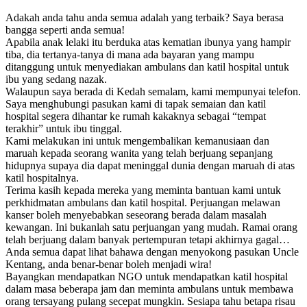
Adakah anda tahu anda semua adalah yang terbaik? Saya berasa
bangga seperti anda semua!
Apabila anak lelaki itu berduka atas kematian ibunya yang hampir
tiba, dia tertanya-tanya di mana ada bayaran yang mampu
ditanggung untuk menyediakan ambulans dan katil hospital untuk
ibu yang sedang nazak.
Walaupun saya berada di Kedah semalam, kami mempunyai telefon.
Saya menghubungi pasukan kami di tapak semaian dan katil
hospital segera dihantar ke rumah kakaknya sebagai “tempat
terakhir” untuk ibu tinggal.
Kami melakukan ini untuk mengembalikan kemanusiaan dan
maruah kepada seorang wanita yang telah berjuang sepanjang
hidupnya supaya dia dapat meninggal dunia dengan maruah di atas
katil hospitalnya.
Terima kasih kepada mereka yang meminta bantuan kami untuk
perkhidmatan ambulans dan katil hospital. Perjuangan melawan
kanser boleh menyebabkan seseorang berada dalam masalah
kewangan. Ini bukanlah satu perjuangan yang mudah. Ramai orang
telah berjuang dalam banyak pertempuran tetapi akhirnya gagal…
Anda semua dapat lihat bahawa dengan menyokong pasukan Uncle
Kentang, anda benar-benar boleh menjadi wira!
Bayangkan mendapatkan NGO untuk mendapatkan katil hospital
dalam masa beberapa jam dan meminta ambulans untuk membawa
orang tersayang pulang secepat mungkin. Sesiapa tahu betapa risau