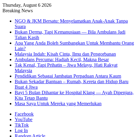
Thursday, August 6 2026
Breaking News
NGO & JKM Bersatu: Menyelamatkan Anak-Anak Tanpa
Suara
Bukan Derma, Tapi Kemanusiaan — Bila Ambulans Jadi
Talian Kasih
Apa Yang Anda Boleh Sumbangkan Untuk Membantu Orang
Lain?
Malaysia Indah: Kisah Cinta, Ilmu dan Pengorbanan
Ambulans Percuma: Hadiah Kecil, Makna Besar
Tak Kenal, Tapi Prihatin – Jiwa Melayu, Hati Rakyat
Malaysia
Pendidikan Sebagai Jambatan Perpaduan Antara Kaum
Bukan Sekadar Bantuan – Rumah, Kereta dan Hidup Baru
Buat 4 Jiwa
Bayi 5 Bulan Dihantar ke Hospital Klang — Ayah Dipenjara,
Kita Tetap Bantu
Masa Saya Untuk Mereka yang Memerlukan
Facebook
YouTube
TikTok
Log In
Random Article