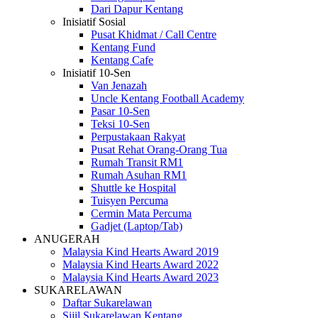
Dari Dapur Kentang
Inisiatif Sosial
Pusat Khidmat / Call Centre
Kentang Fund
Kentang Cafe
Inisiatif 10-Sen
Van Jenazah
Uncle Kentang Football Academy
Pasar 10-Sen
Teksi 10-Sen
Perpustakaan Rakyat
Pusat Rehat Orang-Orang Tua
Rumah Transit RM1
Rumah Asuhan RM1
Shuttle ke Hospital
Tuisyen Percuma
Cermin Mata Percuma
Gadjet (Laptop/Tab)
ANUGERAH
Malaysia Kind Hearts Award 2019
Malaysia Kind Hearts Award 2022
Malaysia Kind Hearts Award 2023
SUKARELAWAN
Daftar Sukarelawan
Sijil Sukarelawan Kentang