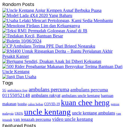
Random Posts
Tags
ambulans percuma
ambulans percuma
5G
ambulance free
01155052148
ambulans rakyat
bantuan
ambulans uncle kentang
kuan chee heng
makanan
bomba
COVID-19
calon bebas
petron
uncle kentang
uncle kentang ambulans
malaysia
UKFA
van
video uncle kentang
van jenazah percuma
jenazah
Featured Posts