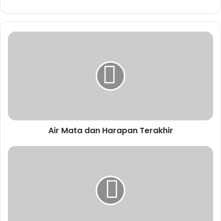
sekiranya diperlukan.
DALAM GAMBAR INI, SEORANG
ANGGOTA BOMBA SEDANG DIBANTU DI TEMPAT
KEJADIAN.
Kami berada di sana untuk mengevakuasi 35 penduduk.
Enam daripada mereka adalah kanak-kanak. Banyak haiwan
peliharaan, kebanyakannya anjing. Ada yang tidak memakai
kasut.
Saya bergegas membawa seorang mangsa ke Hospital
Air Mata dan Harapan Terakhir
Serdang. Tapak kakinya berlumuran darah dan melecur.
Tangan serta kedua-dua kakinya penuh dengan kesan
terbakar.
Kami tidak tahu dari mana datangnya keberanian ini kerana
kami juga bimbang akan kebocoran gas di dalam rumah-
rumah tersebut. Di mana-mana, kami melihat kereta