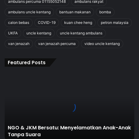
ambulans percuma 01155052148
ambulans rakyat
ambulans uncle kentang
bantuan makanan
bomba
calon bebas
COVID-19
kuan chee heng
petron malaysia
UKFA
uncle kentang
uncle kentang ambulans
van jenazah
van jenazah percuma
video uncle kentang
Featured Posts
NGO
&
JKM
Bersatu:
Menyelamatkan
Anak-
Anak
Tanpa
NGO & JKM Bersatu: Menyelamatkan Anak-Anak
Suara
Tanpa Suara