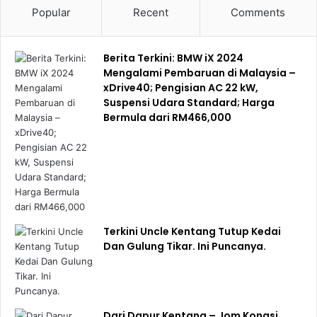
Popular
Recent
Comments
KEBIMBANGAN SAYA
Keselamatan pasukan saya. Saya bimbang sekiranya ada
Berita Terkini: BMW iX 2024
Mengalami Pembaruan di Malaysia –
tiupan angin kuat yang boleh membawa api ke arah laluan
xDrive40; Pengisian AC 22 kW,
kami.
Suspensi Udara Standard; Harga
Bermula dari RM466,000
Keselamatan penduduk. Ada yang berkaki ayam. Saya
menggunakan kata-kata untuk menenangkan mereka.
Mereka kelihatan terkejut dan ketakutan. Mata sesetengah
daripada mereka merah, saya percaya mereka menangis.
Terkini Uncle Kentang Tutup Kedai
DOA SAYA
Dan Gulung Tikar. Ini Puncanya.
Semoga segala urusan dipermudahkan oleh Tuhan.
Kehilangan rumah dalam bencana seperti ini benar-benar
di luar jangkaan. Semoga semua mangsa tabah
Dari Dapur Kentang – Jom Kongsi