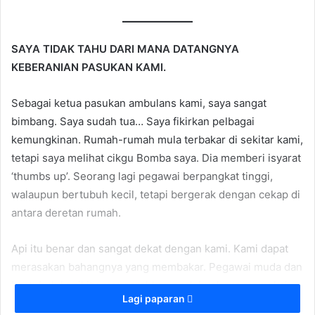
SAYA TIDAK TAHU DARI MANA DATANGNYA
KEBERANIAN PASUKAN KAMI.
Sebagai ketua pasukan ambulans kami, saya sangat
bimbang. Saya sudah tua… Saya fikirkan pelbagai
kemungkinan. Rumah-rumah mula terbakar di sekitar kami,
tetapi saya melihat cikgu Bomba saya. Dia memberi isyarat
‘thumbs up’. Seorang lagi pegawai berpangkat tinggi,
walaupun bertubuh kecil, tetapi bergerak dengan cekap di
antara deretan rumah.
Api itu benar dan sangat dekat dengan kami. Kami dapat
merasakan bahangnya yang membakar. Pegawai muda dan
bertubuh kecil itu mengarahkan anak buahnya memakai
Lagi paparan
Baju Api
dan membawa
BA (Breathing Apparatus)