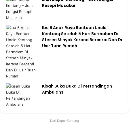
menghadapi dugaan ini.
Resepi Masakan
NASIHAT SAYA
Ibu 6 Anak Rayu Bantuan Uncle
Kentang Setelah 5 Hari Bermalam Di
Ramai orang mengambil ringan perkara ini. Seorang
Stesen Minyak Kerana Bercerai Dan Di
Usir Tuan Rumah
mangsa terlupa di mana dia meletakkan kunci rumahnya,
dan dalam keadaan panik, dia terperangkap. Tetapi, dia
akhirnya diselamatkan oleh pihak Bomba.
➡
LETAKKAN KUNCI RUMAH DI TEMPAT YANG
DITETAPKAN.
Kisah Suka Duka Di Pertandingan
Dalam kebakaran, segalanya akan menjadi gelap kerana
Ambulans
asap tebal. Anda mesti tahu di mana hendak mencapai
kunci anda walaupun dalam keadaan gelap.
➡
SIMPAN SEMUA DOKUMEN PENTING DI TEMPAT
Dari Dapur Kentang
YANG MUDAH DICAPAI.