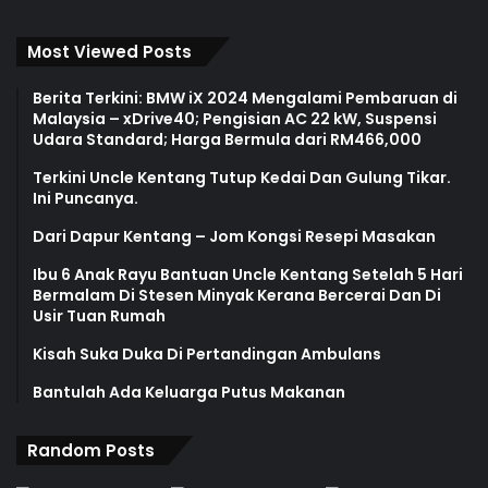
Bagi saya, saya bersyukur kepada Tuhan kerana memberi
kami peluang untuk berkhidmat dan kerana memberikan
Most Viewed Posts
kami keberanian untuk masuk ke
ground zero
dan
Berita Terkini: BMW iX 2024 Mengalami Pembaruan di
membantu mereka yang memerlukan.
Malaysia – xDrive40; Pengisian AC 22 kW, Suspensi
Udara Standard; Harga Bermula dari RM466,000
Kuan Chee Heng aka Uncle Kentang
Terkini Uncle Kentang Tutup Kedai Dan Gulung Tikar.
Pertubuhan Amal Uncle Kentang Malaysia
Ini Puncanya.
Dari Dapur Kentang – Jom Kongsi Resepi Masakan
Ibu 6 Anak Rayu Bantuan Uncle Kentang Setelah 5 Hari
Bermalam Di Stesen Minyak Kerana Bercerai Dan Di
Usir Tuan Rumah
Kisah Suka Duka Di Pertandingan Ambulans
Bantulah Ada Keluarga Putus Makanan
Random Posts