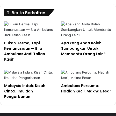
Letakkan dalam
beg yang boleh diambil dan dibawa lari
,
Berita Berkaitan
bukan hanya dalam folder. Sukar untuk mengambil folder
dan berlari.
➡
SENTIASA BERSEDIA.
Bukan Derma, Tapi
Apa Yang Anda Boleh
Beli
selimut kebakaran (fire blanket)
. Anda tidak
Kemanusiaan — Bila
Sumbangkan Untuk
tahu bila anda akan memerlukannya, tetapi ia boleh
Ambulans Jadi Talian
Membantu Orang Lain?
Kasih
menyelamatkan anda daripada melecur.
Simpan
kit rawatan melecur
di rumah, bukan hanya
kotak pertolongan cemas biasa. Luka melecur sangat
menyakitkan, jadi bersedialah.
Malaysia Indah: Kisah
Ambulans Percuma:
Cinta, Ilmu dan
Hadiah Kecil, Makna Besar
Alhamdulillah, tiada nyawa terkorban dalam kebakaran
Pengorbanan
yang begitu dahsyat ini. Tiga orang dalam keadaan kritikal.
Semoga semua mereka sembuh sepenuhnya.