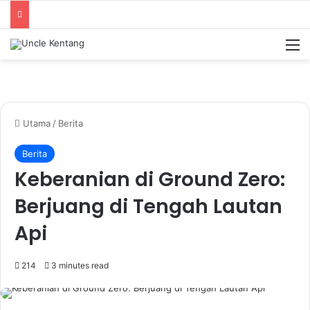
M
Utama
/
Berita
Berita
Keberanian di Ground Zero:
Berjuang di Tengah Lautan
Api
214
3 minutes read