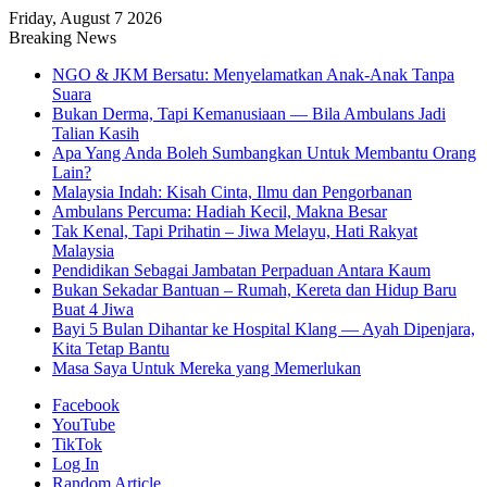
Friday, August 7 2026
Breaking News
NGO & JKM Bersatu: Menyelamatkan Anak-Anak Tanpa
Suara
Bukan Derma, Tapi Kemanusiaan — Bila Ambulans Jadi
Talian Kasih
Apa Yang Anda Boleh Sumbangkan Untuk Membantu Orang
Lain?
Malaysia Indah: Kisah Cinta, Ilmu dan Pengorbanan
Ambulans Percuma: Hadiah Kecil, Makna Besar
Tak Kenal, Tapi Prihatin – Jiwa Melayu, Hati Rakyat
Malaysia
Pendidikan Sebagai Jambatan Perpaduan Antara Kaum
Bukan Sekadar Bantuan – Rumah, Kereta dan Hidup Baru
Buat 4 Jiwa
Bayi 5 Bulan Dihantar ke Hospital Klang — Ayah Dipenjara,
Kita Tetap Bantu
Masa Saya Untuk Mereka yang Memerlukan
Facebook
YouTube
TikTok
Log In
Random Article