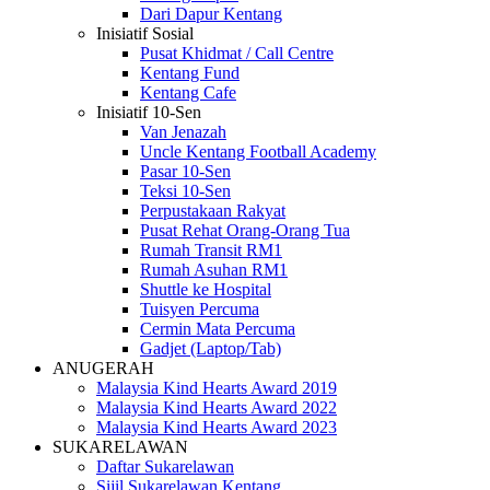
Dari Dapur Kentang
Inisiatif Sosial
Pusat Khidmat / Call Centre
Kentang Fund
Kentang Cafe
Inisiatif 10-Sen
Van Jenazah
Uncle Kentang Football Academy
Pasar 10-Sen
Teksi 10-Sen
Perpustakaan Rakyat
Pusat Rehat Orang-Orang Tua
Rumah Transit RM1
Rumah Asuhan RM1
Shuttle ke Hospital
Tuisyen Percuma
Cermin Mata Percuma
Gadjet (Laptop/Tab)
ANUGERAH
Malaysia Kind Hearts Award 2019
Malaysia Kind Hearts Award 2022
Malaysia Kind Hearts Award 2023
SUKARELAWAN
Daftar Sukarelawan
Sijil Sukarelawan Kentang