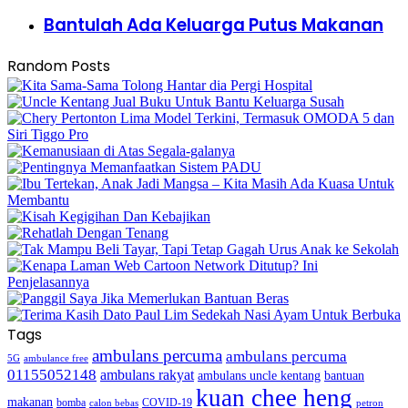
Bantulah Ada Keluarga Putus Makanan
Random Posts
Tags
ambulans percuma
ambulans percuma
5G
ambulance free
01155052148
ambulans rakyat
bantuan
ambulans uncle kentang
kuan chee heng
makanan
bomba
COVID-19
calon bebas
petron