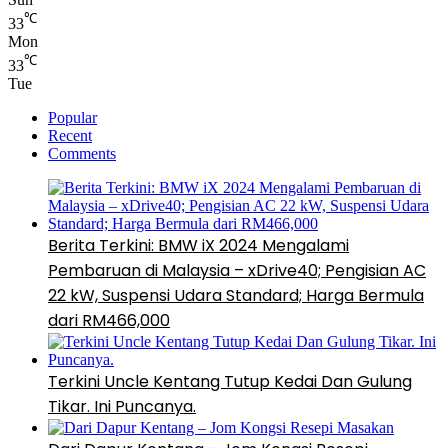
℃
33
Mon
℃
33
Tue
Popular
Recent
Comments
Berita Terkini: BMW iX 2024 Mengalami
Pembaruan di Malaysia – xDrive40; Pengisian AC
22 kW, Suspensi Udara Standard; Harga Bermula
dari RM466,000
Terkini Uncle Kentang Tutup Kedai Dan Gulung
Tikar. Ini Puncanya.