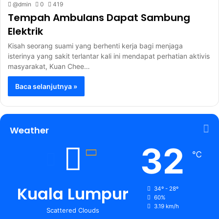
@dmin
0
419
Tempah Ambulans Dapat Sambung
Elektrik
Kisah seorang suami yang berhenti kerja bagi menjaga
isterinya yang sakit terlantar kali ini mendapat perhatian aktivis
masyarakat, Kuan Chee…
Baca selanjutnya »
Weather
32
℃
Kuala Lumpur
34º - 28º
60%
3.19 km/h
Scattered Clouds