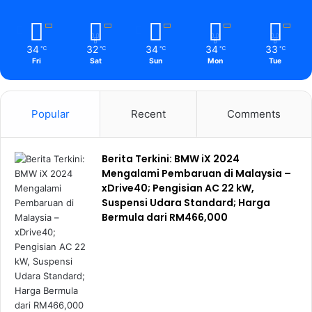
34
32
34
34
33
℃
℃
℃
℃
℃
Fri
Sat
Sun
Mon
Tue
Popular
Recent
Comments
Berita Terkini: BMW iX 2024
Mengalami Pembaruan di Malaysia –
xDrive40; Pengisian AC 22 kW,
Suspensi Udara Standard; Harga
Bermula dari RM466,000