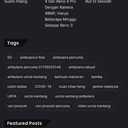
Tags
5G
ambulance free
ambulans percuma
ambulans percuma 01155052148
ambulans rakyat
ambulans uncle kentang
bantuan makanan
bomba
calon bebas
COVID-19
kuan chee heng
petron malaysia
UKFA
uncle kentang
uncle kentang ambulans
van jenazah
van jenazah percuma
video uncle kentang
Featured Posts