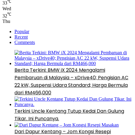
℃
33
Wed
℃
32
Thu
Popular
Recent
Comments
Berita Terkini: BMW iX 2024 Mengalami
Pembaruan di Malaysia – xDrive40; Pengisian AC
22 kW, Suspensi Udara Standard; Harga Bermula
dari RM466,000
Terkini Uncle Kentang Tutup Kedai Dan Gulung
Tikar. Ini Puncanya.
Dari Dapur Kentang – Jom Kongsi Resepi