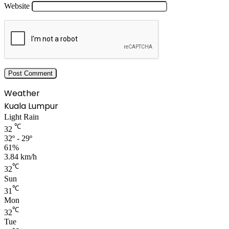
Website
Weather
Kuala Lumpur
Light Rain
℃
32
32º - 29º
61%
3.84 km/h
℃
32
Sun
℃
31
Mon
℃
32
Tue