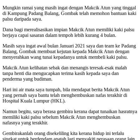
Mungkin ramai yang masih ingat dengan Makcik Atun yang tinggal
di Kampung Padang Balang, Gombak telah memohon bantuan kaki
palsu daripada saya.
Dana bagi merealisasikan impian Makcik Atun memiliki kaki palsu
berjaya capai sasaran dalam tempoh lebih kurang 4 bulan.
Masih saya ingat awal bulan Januari 2021 saya dan team ke Padang
Balang, Gombak membuat kejutan kepada Makcik Atun dengan
menyerahkan wang tunai kepadanya untuk membeli kaki palsu.
Makcik Atun kelihatan sebak dan menangis teresak-esak malah
tanpa henti dia mengucapkan terima kasih kepada saya dan
penderma yang budiman.
Hari ini air mata saya tumpah, bila mendapat berita Makcik Atun
yang pernah saya bantu telah menghembuskan nafas terakhir di
Hospital Kuala Lumpur (HKL).
Namun begitu, saya berasa gembira kerana dapat tunaikan hasratnya
memiliki kaki palsu sebelum Makcik Atun menghembuskan
nafasnya yang terakhir.
Gembirakanlah orang disekeliling kita kerana hidup ini terlalu
singkat untuk berdendam apatah lagi menyakiti perasaan orang lain.