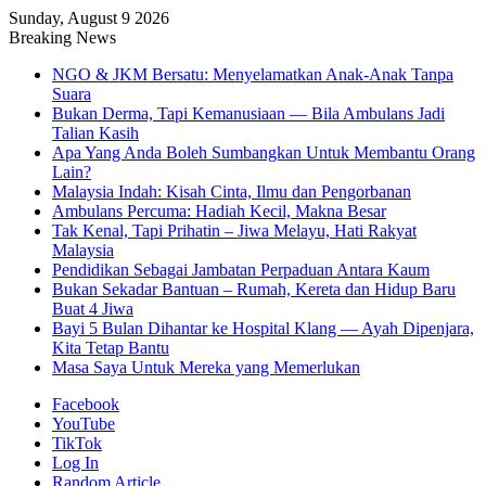
Sunday, August 9 2026
Breaking News
NGO & JKM Bersatu: Menyelamatkan Anak-Anak Tanpa
Suara
Bukan Derma, Tapi Kemanusiaan — Bila Ambulans Jadi
Talian Kasih
Apa Yang Anda Boleh Sumbangkan Untuk Membantu Orang
Lain?
Malaysia Indah: Kisah Cinta, Ilmu dan Pengorbanan
Ambulans Percuma: Hadiah Kecil, Makna Besar
Tak Kenal, Tapi Prihatin – Jiwa Melayu, Hati Rakyat
Malaysia
Pendidikan Sebagai Jambatan Perpaduan Antara Kaum
Bukan Sekadar Bantuan – Rumah, Kereta dan Hidup Baru
Buat 4 Jiwa
Bayi 5 Bulan Dihantar ke Hospital Klang — Ayah Dipenjara,
Kita Tetap Bantu
Masa Saya Untuk Mereka yang Memerlukan
Facebook
YouTube
TikTok
Log In
Random Article