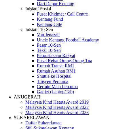
Dari Dapur Kentang
Inisiatif Sosial
Pusat Khidmat / Call Centre
Kentang Fund
Kentang Cafe
Inisiatif 10-Sen
Van Jenazah
Uncle Kentang Football Academy
Pasar 10-Sen
Teksi 10-Sen
Perpustakaan Rakyat
Pusat Rehat Orang-Orang Tua
Rumah Transit RM1
Rumah Asuhan RM1
Shuttle ke Hospital
Tuisyen Percuma
Cermin Mata Percuma
Gadjet (Laptop/Tab)
ANUGERAH
Malaysia Kind Hearts Award 2019
Malaysia Kind Hearts Award 2022
Malaysia Kind Hearts Award 2023
SUKARELAWAN
Daftar Sukarelawan
Sijil Sukarelawan Kentang