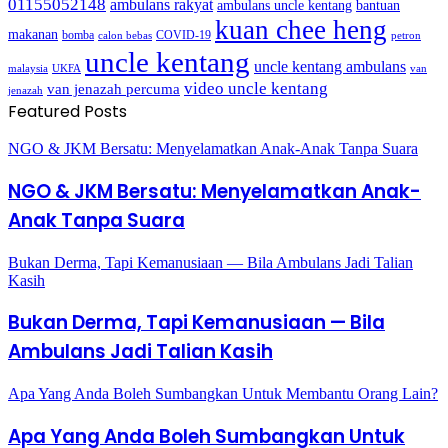
01155052148
ambulans rakyat
bantuan
ambulans uncle kentang
kuan chee heng
makanan
bomba
COVID-19
calon bebas
petron
uncle kentang
uncle kentang ambulans
malaysia
UKFA
van
video uncle kentang
van jenazah percuma
jenazah
Featured Posts
NGO & JKM Bersatu: Menyelamatkan Anak-Anak Tanpa Suara
NGO & JKM Bersatu: Menyelamatkan Anak-
Anak Tanpa Suara
Bukan Derma, Tapi Kemanusiaan — Bila Ambulans Jadi Talian
Kasih
Bukan Derma, Tapi Kemanusiaan — Bila
Ambulans Jadi Talian Kasih
Apa Yang Anda Boleh Sumbangkan Untuk Membantu Orang Lain?
Apa Yang Anda Boleh Sumbangkan Untuk