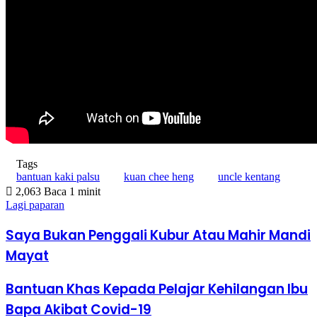
Tags
bantuan kaki palsu
kuan chee heng
uncle kentang
2,063
Baca 1 minit
Lagi paparan
Saya Bukan Penggali Kubur Atau Mahir Mandi
Mayat
Bantuan Khas Kepada Pelajar Kehilangan Ibu
Bapa Akibat Covid-19