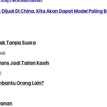
Dijual Di China, Kita Akan Dapat Model Paling 
ak Tanpa Suara
ans Jadi Talian Kasih
bantu Orang Lain?
rbanan