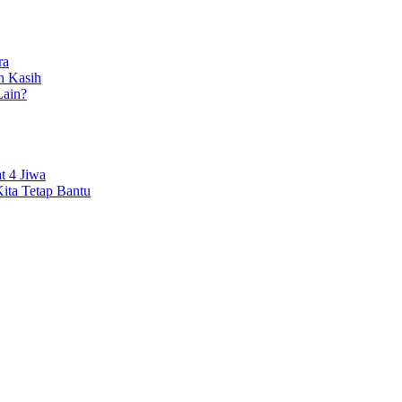
ra
n Kasih
ain?
t 4 Jiwa
ita Tetap Bantu