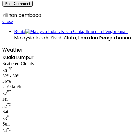
Pilihan pembaca
Close
Berita
Malaysia Indah: Kisah Cinta, Ilmu dan Pengorbanan
Weather
Kuala Lumpur
Scattered Clouds
℃
30
32º - 30º
36%
2.59 km/h
℃
32
Fri
℃
32
Sat
℃
33
Sun
℃
34