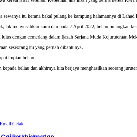
wa kereta RM1 sebulan. Kebetulan ada insan yang derma kereta RM1 
 sewanya itu kerana bakal pulang ke kampung halamannya di Lahad Da
lok, tak menyusahkan kami dan pada 7 April 2022, beliau pulangkan ke
 lulus dengan cemerlang dalam Ijazah Sarjana Muda Kejuruteraan Mekat
yaan seseorang itu yang pernah dibantunya.
pai impian beliau.
epada beliau dan akhirnya kita berjaya menghasilkan seorang juruter
 Email
Cetak
 Caj Perkhidmatan