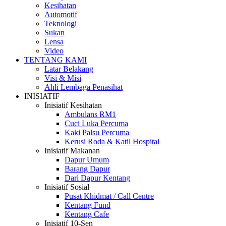
Kesihatan
Automotif
Teknologi
Sukan
Lensa
Video
TENTANG KAMI
Latar Belakang
Visi & Misi
Ahli Lembaga Penasihat
INISIATIF
Inisiatif Kesihatan
Ambulans RM1
Cuci Luka Percuma
Kaki Palsu Percuma
Kerusi Roda & Katil Hospital
Inisiatif Makanan
Dapur Umum
Barang Dapur
Dari Dapur Kentang
Inisiatif Sosial
Pusat Khidmat / Call Centre
Kentang Fund
Kentang Cafe
Inisiatif 10-Sen