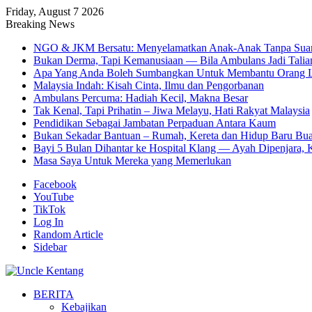
Friday, August 7 2026
Breaking News
NGO & JKM Bersatu: Menyelamatkan Anak-Anak Tanpa Sua
Bukan Derma, Tapi Kemanusiaan — Bila Ambulans Jadi Talia
Apa Yang Anda Boleh Sumbangkan Untuk Membantu Orang L
Malaysia Indah: Kisah Cinta, Ilmu dan Pengorbanan
Ambulans Percuma: Hadiah Kecil, Makna Besar
Tak Kenal, Tapi Prihatin – Jiwa Melayu, Hati Rakyat Malaysia
Pendidikan Sebagai Jambatan Perpaduan Antara Kaum
Bukan Sekadar Bantuan – Rumah, Kereta dan Hidup Baru Bua
Bayi 5 Bulan Dihantar ke Hospital Klang — Ayah Dipenjara, K
Masa Saya Untuk Mereka yang Memerlukan
Facebook
YouTube
TikTok
Log In
Random Article
Sidebar
BERITA
Kebajikan