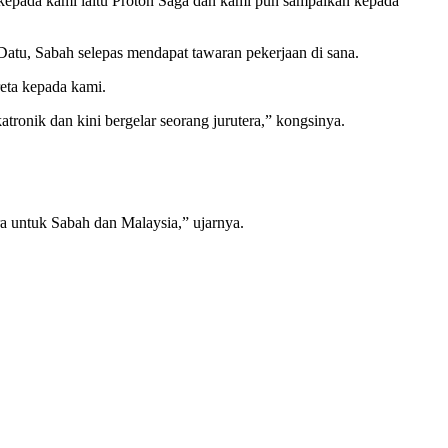
kepada kami iaitu Proton Saga dan kami pun sampaikan kepada
tu, Sabah selepas mendapat tawaran pekerjaan di sana.
reta kepada kami.
ronik dan kini bergelar seorang jurutera,” kongsinya.
a untuk Sabah dan Malaysia,” ujarnya.