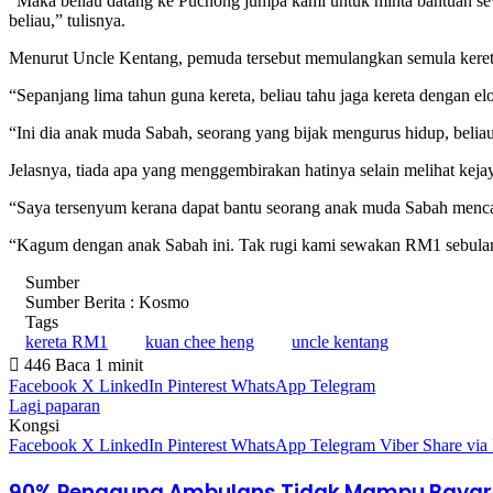
“Maka beliau datang ke Puchong jumpa kami untuk minta bantuan se
beliau,” tulisnya.
Menurut Uncle Kentang, pemuda tersebut memulangkan semula kereta
“Sepanjang lima tahun guna kereta, beliau tahu jaga kereta dengan e
“Ini dia anak muda Sabah, seorang yang bijak mengurus hidup, beliau
Jelasnya, tiada apa yang menggembirakan hatinya selain melihat keja
“Saya tersenyum kerana dapat bantu seorang anak muda Sabah menca
“Kagum dengan anak Sabah ini. Tak rugi kami sewakan RM1 sebulan k
Sumber
Sumber Berita : Kosmo
Tags
kereta RM1
kuan chee heng
uncle kentang
446
Baca 1 minit
Facebook
X
LinkedIn
Pinterest
WhatsApp
Telegram
Lagi paparan
Kongsi
Facebook
X
LinkedIn
Pinterest
WhatsApp
Telegram
Viber
Share via
90% Pengguna Ambulans Tidak Mampu Bayar