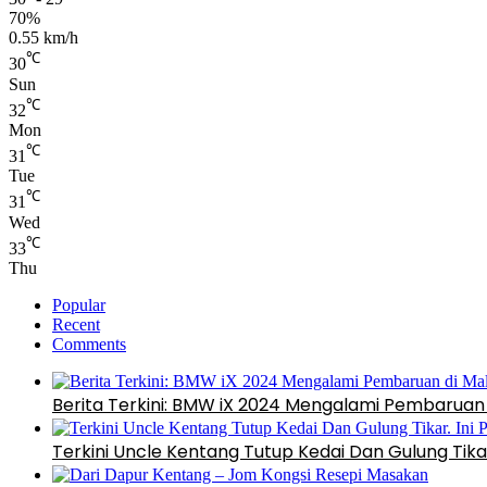
70%
0.55 km/h
℃
30
Sun
℃
32
Mon
℃
31
Tue
℃
31
Wed
℃
33
Thu
Popular
Recent
Comments
Berita Terkini: BMW iX 2024 Mengalami Pembaruan 
Terkini Uncle Kentang Tutup Kedai Dan Gulung Tikar