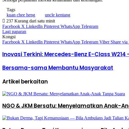
Tags
kuan chee heng
uncle kentang
237
Kurang dari satu minit
Facebook
X
LinkedIn
Pinterest
WhatsApp
Telegram
Lagi paparan
Kongsi
Facebook
X
LinkedIn
Pinterest
WhatsApp
Telegram
Viber
Share via
Inovasi Terkini: Mercedes-Benz E-Class W214 
Bersama-sama Membantu Masyarakat
Artikel berkaitan
NGO & JKM Bersatu: Menyelamatkan Anak-An