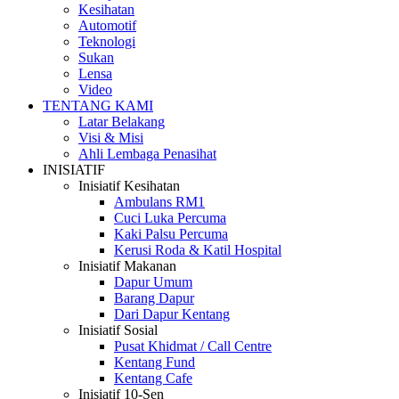
Kesihatan
Automotif
Teknologi
Sukan
Lensa
Video
TENTANG KAMI
Latar Belakang
Visi & Misi
Ahli Lembaga Penasihat
INISIATIF
Inisiatif Kesihatan
Ambulans RM1
Cuci Luka Percuma
Kaki Palsu Percuma
Kerusi Roda & Katil Hospital
Inisiatif Makanan
Dapur Umum
Barang Dapur
Dari Dapur Kentang
Inisiatif Sosial
Pusat Khidmat / Call Centre
Kentang Fund
Kentang Cafe
Inisiatif 10-Sen