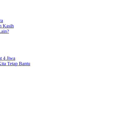
ra
n Kasih
ain?
t 4 Jiwa
ita Tetap Bantu