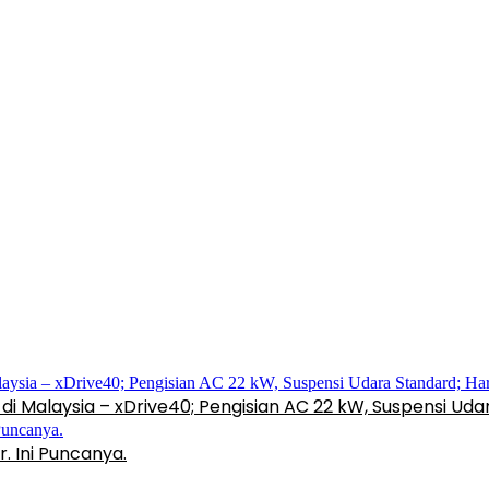
di Malaysia – xDrive40; Pengisian AC 22 kW, Suspensi Ud
. Ini Puncanya.