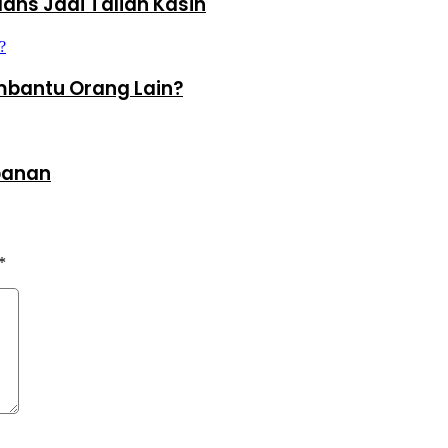
ans Jadi Talian Kasih
bantu Orang Lain?
rbanan
*