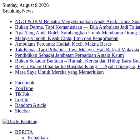
Sunday, August 9 2026
Breaking News
NGO & JKM Bersatu: Menyelamatkan Anak-Anak Tanpa Sua
Bukan Derma, Tapi Kemanusiaan — Bila Ambulans Jadi Talia
Apa Yang Anda Boleh Sumbangkan Untuk Membantu Orang L
Malaysia Indah: Kisah Cinta, Ilmu dan Pengorbanan
Ambulans Percuma: Hadiah Kecil, Makna Besar
Tak Kenal, Tapi Prihatin – Jiwa Melayu, Hati Rakyat Malaysia
Pendidikan Sebagai Jambatan Perpaduan Antara Kaum
Bukan Sekadar Bantuan – Rumah, Kereta dan Hidup Baru Bua
Bayi 5 Bulan Dihantar ke Hospital Klang — Ayah Dipenjara, K
Masa Saya Untuk Mereka yang Memerlukan
Facebook
YouTube
TikTok
Log In
Random Article
Sidebar
BERITA
Kebajikan