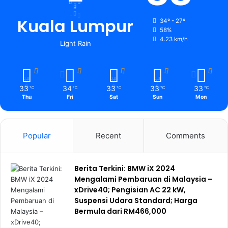
Kuala Lumpur
34º - 27º
58%
4.23 km/h
Light Rain
33
34
33
33
33
℃
℃
℃
℃
℃
Thu
Fri
Sat
Sun
Mon
Popular
Recent
Comments
Berita Terkini: BMW iX 2024
Mengalami Pembaruan di Malaysia –
xDrive40; Pengisian AC 22 kW,
Suspensi Udara Standard; Harga
Bermula dari RM466,000