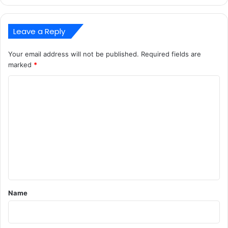
Leave a Reply
Your email address will not be published.
Required fields are
marked
*
C
o
m
m
e
n
t
*
Name