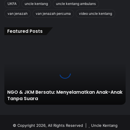
UKFA
uncle kentang
uncle kentang ambulans
van jenazah
van jenazah percuma
video uncle kentang
Featured Posts
NGO
&
JKM
Bersatu:
Menyelamatkan
Anak-
Anak
Tanpa
NGO & JKM Bersatu: Menyelamatkan Anak-Anak
Suara
Tanpa Suara
© Copyright 2026, All Rights Reserved |
Uncle Kentang