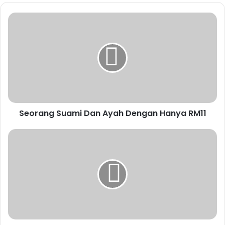
Atas permintaan Kent, penghormatan terakhir akan
berlangsung selama 2 malam untuk memungkinkan
pengucapan doa Buddha.
Mari kita berdoa untuk Kent dan mari kita pedulikan ibu
Kent.
ISTIRAHATLAH DENGAN DAMAI, KENT
Seorang Suami Dan Ayah Dengan Hanya RM11
kuan chee heng
uncle kentang