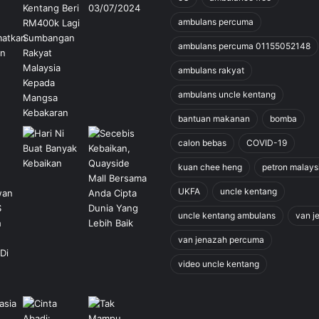
ambulans percuma
ambulans percuma 01155052148
ambulans rakyat
ambulans uncle kentang
bantuan makanan
bomba
calon bebas
COVID-19
kuan chee heng
petron malays
UKFA
uncle kentang
uncle kentang ambulans
van j
van jenazah percuma
video uncle kentang