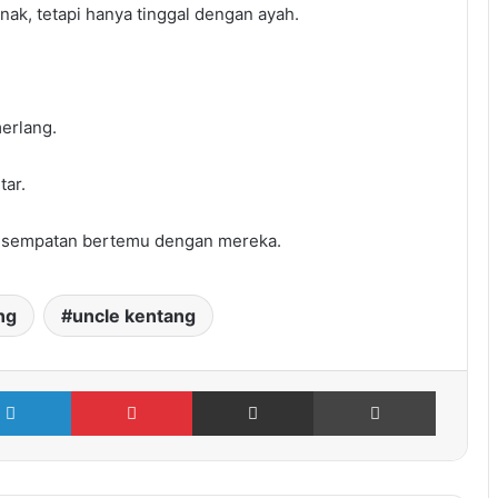
anak, tetapi hanya tinggal dengan ayah.
erlang.
tar.
kesempatan bertemu dengan mereka.
ng
uncle kentang
LinkedIn
Pinterest
Share via Email
Cetak