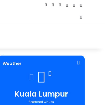
Facebook
YouTube
TikTok
Log In
Random Article
Sidebar
Carian
Weather
Kuala Lumpur
Scattered Clouds