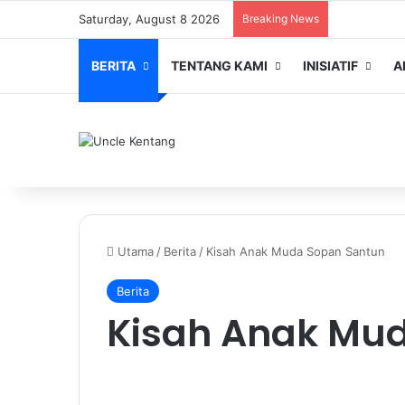
Saturday, August 8 2026
Breaking News
BERITA
TENTANG KAMI
INISIATIF
A
Utama
/
Berita
/
Kisah Anak Muda Sopan Santun
Berita
Kisah Anak Mu