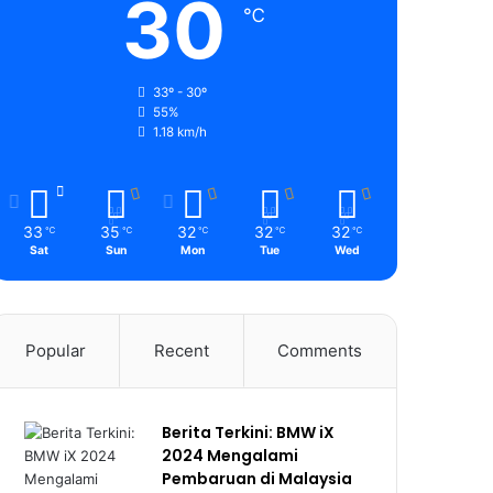
30
℃
33º - 30º
55%
1.18 km/h
33
35
32
32
32
℃
℃
℃
℃
℃
Sat
Sun
Mon
Tue
Wed
Popular
Recent
Comments
Berita Terkini: BMW iX
2024 Mengalami
Pembaruan di Malaysia