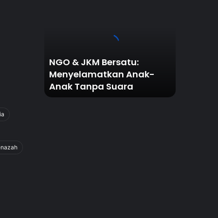
&
JKM
Bersatu:
Menyelamatkan
Anak-
Anak
NGO & JKM Bersatu:
Tanpa
Menyelamatkan Anak-
Suara
Anak Tanpa Suara
ia
enazah