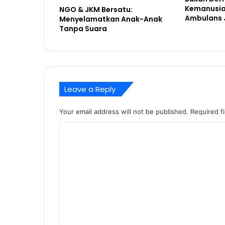
Kemanusia
NGO & JKM Bersatu:
Ambulans J
Menyelamatkan Anak-Anak
Tanpa Suara
Leave a Reply
Your email address will not be published.
Required f
C
o
m
m
e
n
t