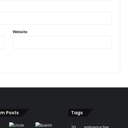
Website
m Posts
Tags
5G
ambulance free