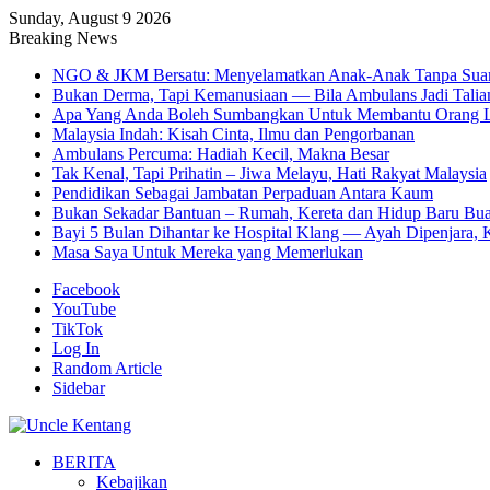
Sunday, August 9 2026
Breaking News
NGO & JKM Bersatu: Menyelamatkan Anak-Anak Tanpa Sua
Bukan Derma, Tapi Kemanusiaan — Bila Ambulans Jadi Talia
Apa Yang Anda Boleh Sumbangkan Untuk Membantu Orang L
Malaysia Indah: Kisah Cinta, Ilmu dan Pengorbanan
Ambulans Percuma: Hadiah Kecil, Makna Besar
Tak Kenal, Tapi Prihatin – Jiwa Melayu, Hati Rakyat Malaysia
Pendidikan Sebagai Jambatan Perpaduan Antara Kaum
Bukan Sekadar Bantuan – Rumah, Kereta dan Hidup Baru Bua
Bayi 5 Bulan Dihantar ke Hospital Klang — Ayah Dipenjara, K
Masa Saya Untuk Mereka yang Memerlukan
Facebook
YouTube
TikTok
Log In
Random Article
Sidebar
BERITA
Kebajikan