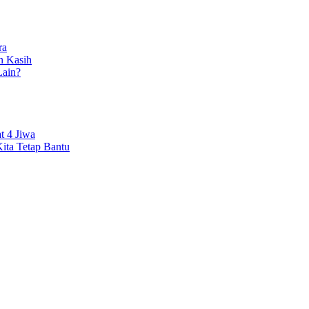
ra
n Kasih
ain?
t 4 Jiwa
ita Tetap Bantu