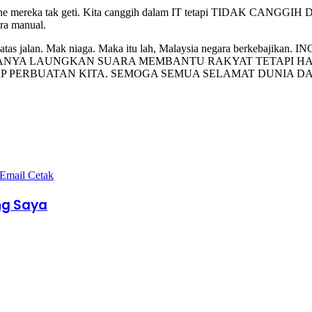
rang online mereka tak geti. Kita canggih dalam IT tetapi TI
ra manual.
 tidur atas jalan. Mak niaga. Maka itu lah, Malaysia negara 
ANYA LAUNGKAN SUARA MEMBANTU RAKYAT TETAPI HAKI
P PERBUATAN KITA. SEMOGA SEMUA SELAMAT DUNIA DA
 Email
Cetak
ng Saya