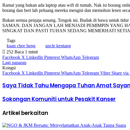
Ramai yang bukan ada laptop atau wifi di rumah. Nak isi bo
borang dan beri lah peluang mereka mengisi dan memohon lesen seca
Bukan semua penjaja senang. Tengok ini. Budak di bawa untuk
SAMAN. DAN JANGAN LAH MENJADI PEMIMPIN YANG H
SINGKAT DAN PASTI TUHAN SEDANG MEMERHATI SETIA
Tags
kuan chee heng
uncle kentang
252
Baca 1 minit
Facebook
X
LinkedIn
Pinterest
WhatsApp
Telegram
Lagi paparan
Kongsi
Facebook
X
LinkedIn
Pinterest
WhatsApp
Telegram
Viber
Share via
Saya Tidak Tahu Mengapa Tuhan Amat Saya
Sokongan Komuniti untuk Pesakit Kanser
Artikel berkaitan