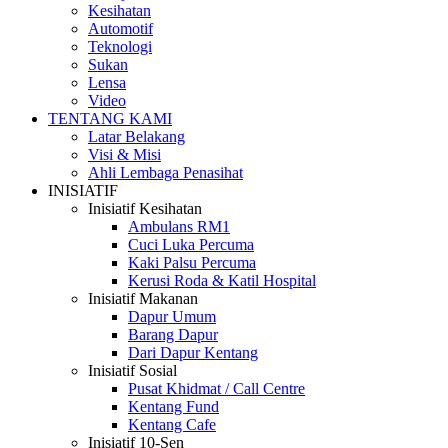
Kesihatan
Automotif
Teknologi
Sukan
Lensa
Video
TENTANG KAMI
Latar Belakang
Visi & Misi
Ahli Lembaga Penasihat
INISIATIF
Inisiatif Kesihatan
Ambulans RM1
Cuci Luka Percuma
Kaki Palsu Percuma
Kerusi Roda & Katil Hospital
Inisiatif Makanan
Dapur Umum
Barang Dapur
Dari Dapur Kentang
Inisiatif Sosial
Pusat Khidmat / Call Centre
Kentang Fund
Kentang Cafe
Inisiatif 10-Sen