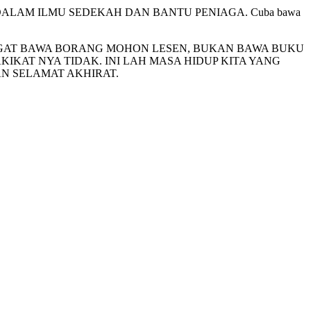
DAK CANGGIH DALAM ILMU SEDEKAH DAN BANTU PENIAGA. Cuba bawa
berkebajikan. INGAT BAWA BORANG MOHON LESEN, BUKAN BAWA BUKU
KAT NYA TIDAK. INI LAH MASA HIDUP KITA YANG
N SELAMAT AKHIRAT.