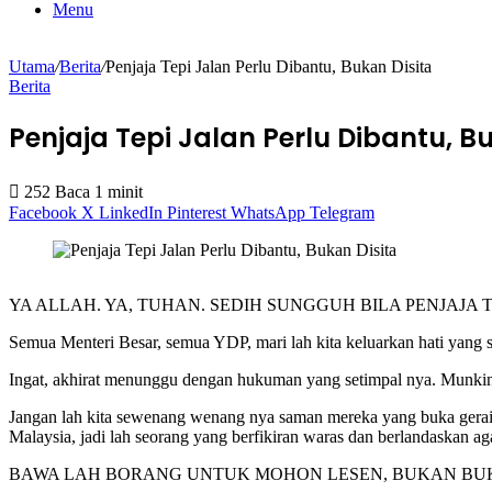
Menu
Utama
/
Berita
/
Penjaja Tepi Jalan Perlu Dibantu, Bukan Disita
Berita
Penjaja Tepi Jalan Perlu Dibantu, B
252
Baca 1 minit
Facebook
X
LinkedIn
Pinterest
WhatsApp
Telegram
YA ALLAH. YA, TUHAN. SEDIH SUNGGUH BILA PENJAJA TEP
Semua Menteri Besar, semua YDP, mari lah kita keluarkan hati yang se
Ingat, akhirat menunggu dengan hukuman yang setimpal nya. Munkin du
Jangan lah kita sewenang wenang nya saman mereka yang buka gerai
Malaysia, jadi lah seorang yang berfikiran waras dan berlandaskan a
BAWA LAH BORANG UNTUK MOHON LESEN, BUKAN BUKU SAMAN.