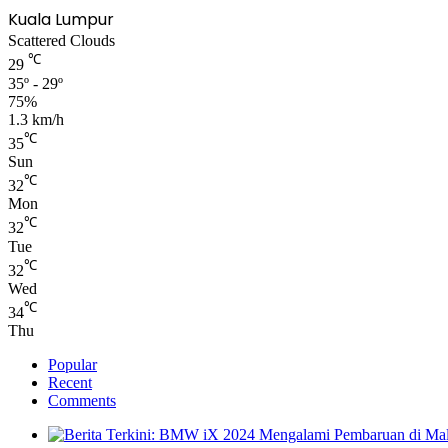
Kuala Lumpur
Scattered Clouds
℃
29
35º - 29º
75%
1.3 km/h
℃
35
Sun
℃
32
Mon
℃
32
Tue
℃
32
Wed
℃
34
Thu
Popular
Recent
Comments