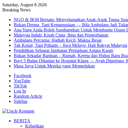
Saturday, August 8 2026
Breaking News
NGO & JKM Bersatu: Menyelamatkan Anak-Anak Tanpa Sua
Bukan Derma, Tapi Kemanusiaan — Bila Ambulans Jadi Talia
Apa Yang Anda Boleh Sumbangkan Untuk Membantu Orang L
Malaysia Indah: Kisah Cinta, Ilmu dan Pengorbanan
Ambulans Percuma: Hadiah Kecil, Makna Besar
Tak Kenal, Tapi Prihatin – Jiwa Melayu, Hati Rakyat Malaysia
Pendidikan Sebagai Jambatan Perpaduan Antara Kaum
Bukan Sekadar Bantuan – Rumah, Kereta dan Hidup Baru Bua
Bayi 5 Bulan Dihantar ke Hospital Klang — Ayah Dipenjara, K
Masa Saya Untuk Mereka yang Memerlukan
Facebook
YouTube
TikTok
Log In
Random Article
Sidebar
BERITA
Kebajikan