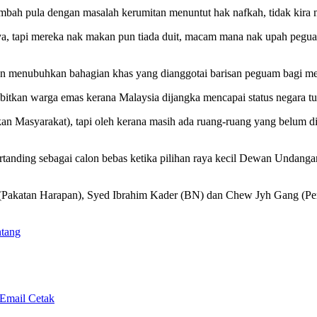
tambah pula dengan masalah kerumitan menuntut hak nafkah, tidak kira
inya, tapi mereka nak makan pun tiada duit, macam mana nak upah pe
 akan menubuhkan bahagian khas yang dianggotai barisan peguam bagi 
itkan warga emas kerana Malaysia dijangka mencapai status negara t
kan Masyarakat), tapi oleh kerana masih ada ruang-ruang yang belum dis
bertanding sebagai calon bebas ketika pilihan raya kecil Dewan Undang
(Pakatan Harapan), Syed Ibrahim Kader (BN) dan Chew Jyh Gang (Pe
ntang
 Email
Cetak