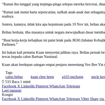
“Ramai ibu tunggal yang terpinga-pinga selepas mereka bercerai, di
“Ramai nak tuntut harta sepencarian, nafkah anak-anak dan sebaga
soalnya.
Justeru, katanya, tidak kira apa keputusan pada 19 Nov ini, beliau
Beliau berkata, tiba masanya untuk negara mewujudkan dasar membab
“Buat kerja-kerja kebajikan ini patut letak pada JKM (Jabatan Kebaji
Parlimen.”
Ini bukan kali pertama Kuan menyertai pilihan raya. Beliau pernah 
tewas kepada calon Barisan Nasional.
Kuan akan berdepan saingan empat penjuru menentang Yeo Bee Yin 
Tags
calon bebas
kuan chee heng
p103 puchong
uncle ke
533
Baca 1 minit
Facebook
X
LinkedIn
Pinterest
WhatsApp
Telegram
Lagi paparan
Kongsi
Facebook
X
LinkedIn
Pinterest
WhatsApp
Telegram
Viber
Share via