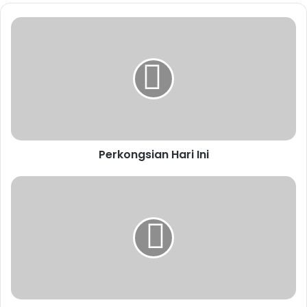
Dia kata tak payah lah uncle. I kata, bawa balik sebagai
hadiah kepada anak. Rezeki anak. Lagi, kamu dah janji
dengan anak. Kita jangan balik tangan kosong. Kasi anak
happy.
Beliau ambil duit tersebut lalu pergi beli hadiah. Saya
terharu. Kerana kita semua ANAK Malaysia. Jika anak kau
kecewa, ia bermaksud anak saya kecewa. So, kita sama
Perkongsian Hari Ini
sama mengembirakan anak kamu.
Ini lah Malaysia. Ini lah masa aku masih hidup dan dapat
gembirakan satu ayah dan satu anak.
Aku orang biasa dan orang biasa boleh mengerti
kekecewaan ayah tak dapat membeli hadiah untuk anak.
Thank you Tuhan kerana membenarkan saya menemui mu
ketika mu mencari hadiah untuk anak mu.