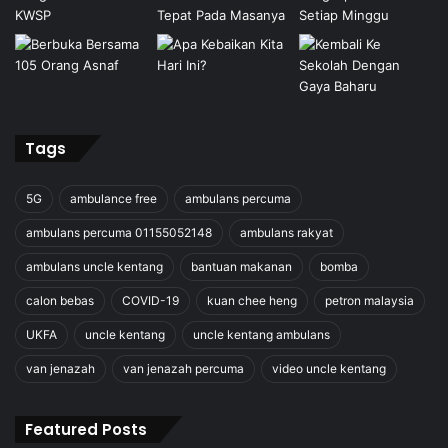
Tags
5G
ambulance free
ambulans percuma
ambulans percuma 01155052148
ambulans rakyat
ambulans uncle kentang
bantuan makanan
bomba
calon bebas
COVID-19
kuan chee heng
petron malaysia
UKFA
uncle kentang
uncle kentang ambulans
van jenazah
van jenazah percuma
video uncle kentang
Featured Posts