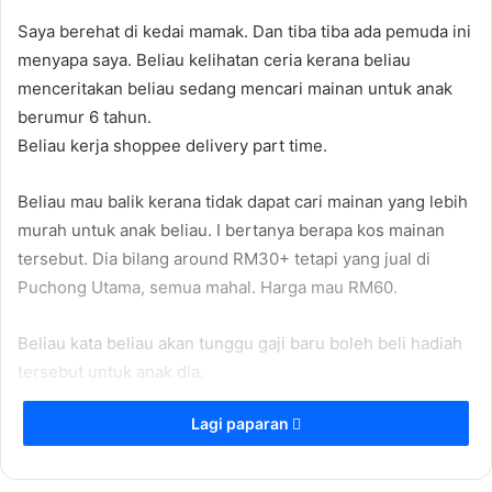
Saya berehat di kedai mamak. Dan tiba tiba ada pemuda ini
menyapa saya. Beliau kelihatan ceria kerana beliau
menceritakan beliau sedang mencari mainan untuk anak
berumur 6 tahun.
Beliau kerja shoppee delivery part time.
Beliau mau balik kerana tidak dapat cari mainan yang lebih
murah untuk anak beliau. I bertanya berapa kos mainan
tersebut. Dia bilang around RM30+ tetapi yang jual di
Puchong Utama, semua mahal. Harga mau RM60.
Beliau kata beliau akan tunggu gaji baru boleh beli hadiah
tersebut untuk anak dia.
Lagi paparan
Saya lalu tanya dia. Anak suka ke? Ye anak memang suka.
Saya seluk poket dan keluarkan wang RM60.