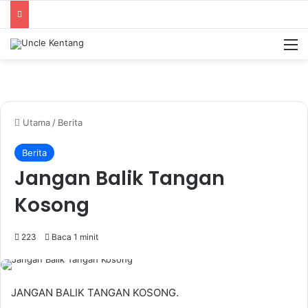
M
Utama
/
Berita
Berita
Jangan Balik Tangan
Kosong
223
Baca 1 minit
JANGAN BALIK TANGAN KOSONG.