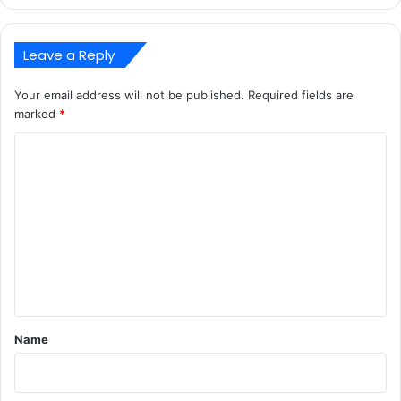
Leave a Reply
Your email address will not be published.
Required fields are
marked
*
C
o
m
m
e
n
t
*
Name