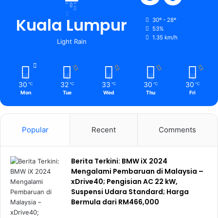
Kuala Lumpur
30º - 28º
53%
1.35 km/h
Light Rain
30
32
33
30
30
℃
℃
℃
℃
℃
Mon
Tue
Wed
Thu
Fri
Popular
Recent
Comments
Berita Terkini: BMW iX 2024
Mengalami Pembaruan di Malaysia –
xDrive40; Pengisian AC 22 kW,
Suspensi Udara Standard; Harga
Bermula dari RM466,000